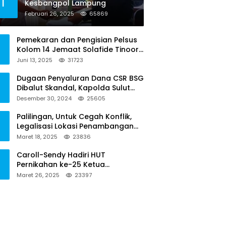
1
Kesbangpol Lampung
Februari 26, 2025
65869
Pemekaran dan Pengisian Pelsus
Kolom 14 Jemaat Solafide Tinoor
Langgar Tata Gereja 2021, Toreh :
Juni 13, 2025
31723
Ini Perbuatan Melawan Hukum
Dugaan Penyaluran Dana CSR BSG
Dibalut Skandal, Kapolda Sulut
Diminta Menseriusi Hal ini
Desember 30, 2024
25605
Palilingan, Untuk Cegah Konflik,
Legalisasi Lokasi Penambangan
Solusinya
Maret 18, 2025
23836
Caroll-Sendy Hadiri HUT
Pernikahan ke-25 Ketua
Pengadilan Negeri Tondano
Maret 26, 2025
23397