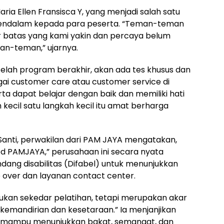
ia Ellen Fransisca Y, yang menjadi salah satu
mendalam kepada para peserta. “Teman-teman
ar batas yang kami yakin dan percaya belum
eman-teman,” ujarnya.
lah program berakhir, akan ada tes khusus dan
ai customer care atau customer service di
a dapat belajar dengan baik dan memiliki hati
kecil satu langkah kecil itu amat berharga
anti, perwakilan dari PAM JAYA mengatakan,
d PAMJAYA,” perusahaan ini secara nyata
ng disabilitas (Difabel) untuk menunjukkan
e over dan layanan contact center.
ukan sekedar pelatihan, tetapi merupakan akar
emandirian dan kesetaraan.” Ia menjanjikan
g mampu menunjukkan bakat, semangat, dan