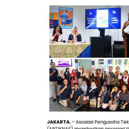
JAKARTA
, – Asosiasi Pengusaha Te
(APTIKNAS) memberikan apresiasi tin