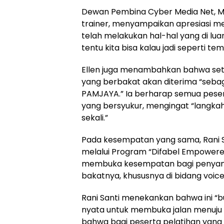
Dewan Pembina Cyber Media Net, Mar
trainer, menyampaikan apresiasi 
telah melakukan hal-hal yang di lu
tentu kita bisa kalau jadi seperti t
Ellen juga menambahkan bahwa sete
yang berbakat akan diterima “sebag
PAMJAYA.” Ia berharap semua pesert
yang bersyukur, mengingat “langkah 
sekali.”
Pada kesempatan yang sama, Rani S
melalui Program “Difabel Empowere
membuka kesempatan bagi penyanda
bakatnya, khususnya di bidang voic
Rani Santi menekankan bahwa ini “b
nyata untuk membuka jalan menuju k
bahwa bagi peserta pelatihan yan