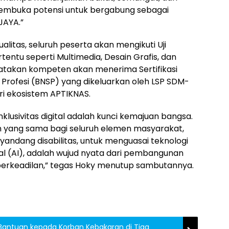
membuka potensi untuk bergabung sebagai
JAYA.”
litas, seluruh peserta akan mengikuti Uji
entu seperti Multimedia, Desain Grafis, dan
nyatakan kompeten akan menerima Sertifikasi
i Profesi (BNSP) yang dikeluarkan oleh LSP SDM-
ri ekosistem APTIKNAS.
klusivitas digital adalah kunci kemajuan bangsa.
yang sama bagi seluruh elemen masyarakat,
andang disabilitas, untuk menguasai teknologi
ial (AI), adalah wujud nyata dari pembangunan
erkeadilan,” tegas Hoky menutup sambutannya.
Bantuan kepada Korban Kebakaran di Tiga