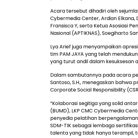
Acara tersebut dihadiri oleh sejum
Cybermedia Center, Ardian Elkana, 
Fransisca Y, serta Ketua Asosiasi P
Nasional (APTIKNAS), Soegiharto San
Lya Arief juga menyampaikan apresia
tim PAM JAYA yang telah mendukung
yang turut andil dalam kesuksesan 
Dalam sambutannya pada acara pelu
Santoso, S.H., menegaskan bahwa pr
Corporate Social Responsibility (CS
“Kolaborasi segitiga yang solid ant
(BUMD), LKP CMC Cybermedia Center
penyedia pelatihan berpengalaman
SDM-TIK sebagai lembaga sertifika
talenta yang tidak hanya terampil, tet