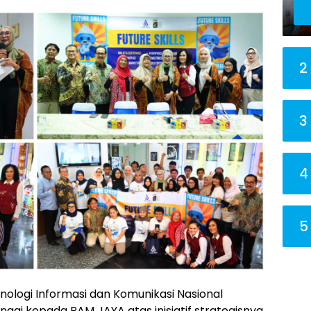
2
3
4
5
knologi Informasi dan Komunikasi Nasional
ggi kepada PAM JAYA atas inisiatif strategisnya