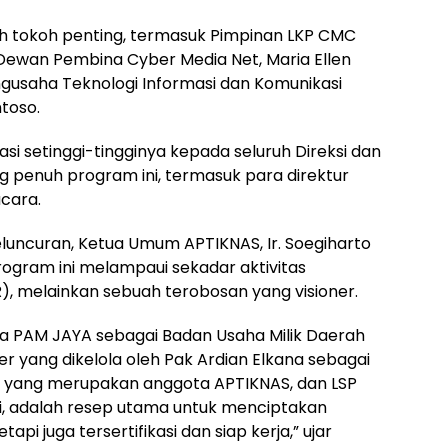
lah tokoh penting, termasuk Pimpinan LKP CMC
Dewan Pembina Cyber Media Net, Maria Ellen
engusaha Teknologi Informasi dan Komunikasi
toso.
si setinggi-tingginya kepada seluruh Direksi dan
 penuh program ini, termasuk para direktur
acara.
ncuran, Ketua Umum APTIKNAS, Ir. Soegiharto
ogram ini melampaui sekadar aktivitas
R), melainkan sebuah terobosan yang visioner.
ara PAM JAYA sebagai Badan Usaha Milik Daerah
 yang dikelola oleh Pak Ardian Elkana sebagai
 yang merupakan anggota APTIKNAS, dan LSP
si, adalah resep utama untuk menciptakan
api juga tersertifikasi dan siap kerja,” ujar