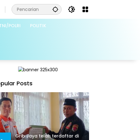
TNI/POLRI
POLITIK
pular Posts
Grib Jaya telah terdaftar di