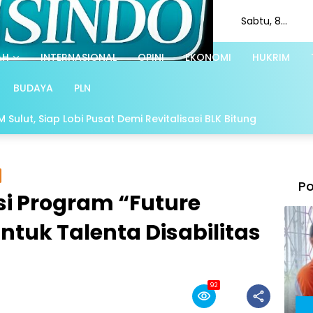
Sabtu, 8
Agustus 2026
AH
INTERNASIONAL
OPINI
EKONOMI
HUKRIM
BUDAYA
PLN
Sulut, Siap Lobi Pusat Demi Revitalisasi BLK Bitung
Po
si Program “Future
ntuk Talenta Disabilitas
92