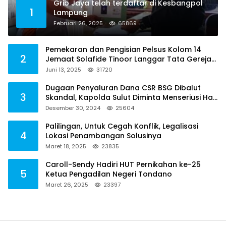
Grib Jaya telah terdaftar di Kesbangpol
1
Lampung
Februari 26, 2025
65869
Pemekaran dan Pengisian Pelsus Kolom 14
2
Jemaat Solafide Tinoor Langgar Tata Gereja
2021, Toreh : Ini Perbuatan Melawan Hukum
Juni 13, 2025
31720
Dugaan Penyaluran Dana CSR BSG Dibalut
3
Skandal, Kapolda Sulut Diminta Menseriusi Hal
ini
Desember 30, 2024
25604
Palilingan, Untuk Cegah Konflik, Legalisasi
4
Lokasi Penambangan Solusinya
Maret 18, 2025
23835
Caroll-Sendy Hadiri HUT Pernikahan ke-25
5
Ketua Pengadilan Negeri Tondano
Maret 26, 2025
23397