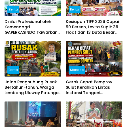
Berita
Berita
Dinilai Profesional oleh
Kesiapan TIFF 2026 Capai
Kemendagri,
90 Persen, Levita Supit: 36
GAPERKASINDO Tawarkan
Float dan 13 Duta Besar
Solusi Inovatif untuk
Siap Hadir
Pemerintah Daerah
Berita
Manado
Jalan Penghubung Rusak
Gerak Cepat Pemprov
Bertahun-tahun, Warga
Sulut Kerahkan Lintas
Lembang Uluway Patungan
Instansi Tangani
Perbaiki Akses dengan
Kebakaran Hutan Gunung
Swadaya
Soputan