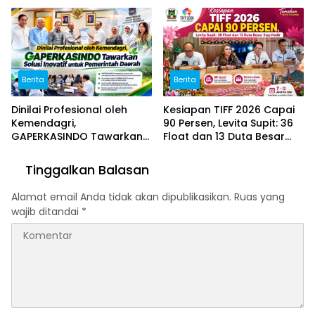
Digital Indonesia
dan Jajaki Sister City
Berita
Berita
Dinilai Profesional oleh
Kesiapan TIFF 2026 Capai
Kemendagri,
90 Persen, Levita Supit: 36
GAPERKASINDO Tawarkan
Float dan 13 Duta Besar
Solusi Inovatif untuk
Siap Hadir
Pemerintah Daerah
Tinggalkan Balasan
Alamat email Anda tidak akan dipublikasikan.
Ruas yang
wajib ditandai
*