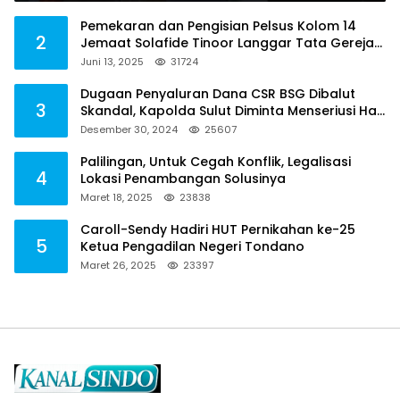
Pemekaran dan Pengisian Pelsus Kolom 14
2
Jemaat Solafide Tinoor Langgar Tata Gereja
2021, Toreh : Ini Perbuatan Melawan Hukum
Juni 13, 2025
31724
Dugaan Penyaluran Dana CSR BSG Dibalut
3
Skandal, Kapolda Sulut Diminta Menseriusi Hal
ini
Desember 30, 2024
25607
Palilingan, Untuk Cegah Konflik, Legalisasi
4
Lokasi Penambangan Solusinya
Maret 18, 2025
23838
Caroll-Sendy Hadiri HUT Pernikahan ke-25
5
Ketua Pengadilan Negeri Tondano
Maret 26, 2025
23397