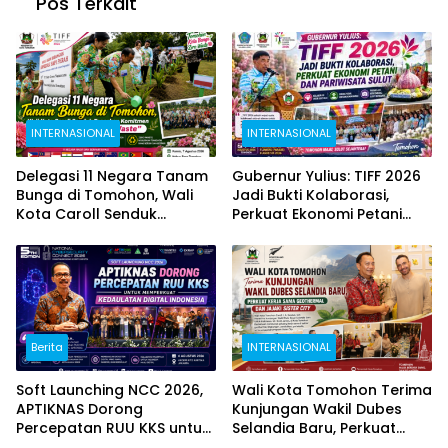
Pos Terkait
INTERNASIONAL
INTERNASIONAL
Delegasi 11 Negara Tanam
Gubernur Yulius: TIFF 2026
Bunga di Tomohon, Wali
Jadi Bukti Kolaborasi,
Kota Caroll Senduk
Perkuat Ekonomi Petani
Tegaskan Komitmen “Kota
dan Pariwisata Sulut
Bunga, Zero Waste”
Berita
INTERNASIONAL
Soft Launching NCC 2026,
Wali Kota Tomohon Terima
APTIKNAS Dorong
Kunjungan Wakil Dubes
Percepatan RUU KKS untuk
Selandia Baru, Perkuat
Memperkuat Kedaulatan
Kerja Sama Geothermal