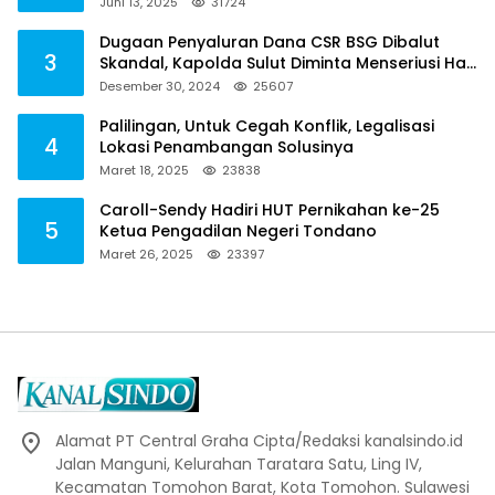
2021, Toreh : Ini Perbuatan Melawan Hukum
Juni 13, 2025
31724
Dugaan Penyaluran Dana CSR BSG Dibalut
3
Skandal, Kapolda Sulut Diminta Menseriusi Hal
ini
Desember 30, 2024
25607
Palilingan, Untuk Cegah Konflik, Legalisasi
4
Lokasi Penambangan Solusinya
Maret 18, 2025
23838
Caroll-Sendy Hadiri HUT Pernikahan ke-25
5
Ketua Pengadilan Negeri Tondano
Maret 26, 2025
23397
Alamat PT Central Graha Cipta/Redaksi kanalsindo.id
Jalan Manguni, Kelurahan Taratara Satu, Ling IV,
Kecamatan Tomohon Barat, Kota Tomohon. Sulawesi