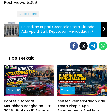
Post Views:
5,059
Tag:
Headline
Pelantikan Bupati Gorontalo Utara Ditunda!
Ada Apa di Balik Keputusan Mendadak Ini?
Pos Terkait
Otomotif
Tomohon
Kontes Otomotif
Asisten Pemerintahan dan
Meriahkan Rangkaian TIFF
Kesra Pimpin Apel
2026, Libatkan 61 Peserta
Pengamanan, Pastikan