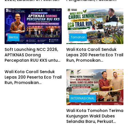
dari Sejumlah Daerah di
Puncak TIFF 2026 Berjalan
Sulut
Aman dan Sukses
Berita
Tomohon
Soft Launching NCC 2026,
Wali Kota Caroll Senduk
APTIKNAS Dorong
Lepas 200 Peserta Eco Trail
Percepatan RUU KKS untuk
Run, Promosikan
Memperkuat Kedaulatan
Keindahan Alam Tomohon
Digital Indonesia
Lewat TIFF 2026
Wali Kota Caroll Senduk
Lepas 200 Peserta Eco Trail
Run, Promosikan
Keindahan Alam Tomohon
Lewat TIFF 2026
INTERNASIONAL
Wali Kota Tomohon Terima
Kunjungan Wakil Dubes
Selandia Baru, Perkuat
Kerja Sama Geothermal