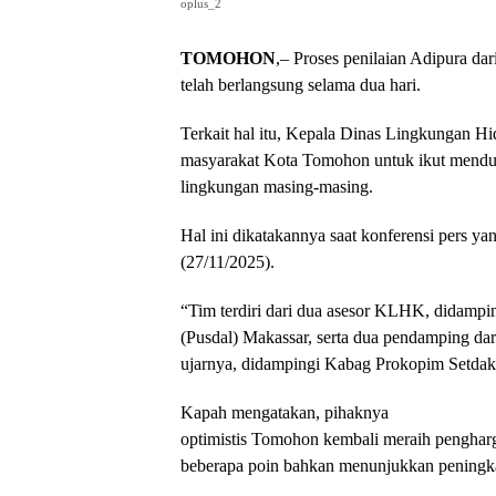
oplus_2
TOMOHON
,– Proses penilaian Adipura 
telah berlangsung selama dua hari.
Terkait hal itu, Kepala Dinas Lingkungan
masyarakat Kota Tomohon untuk ikut mendu
lingkungan masing-masing.
Hal ini dikatakannya saat konferensi pers y
(27/11/2025).
“Tim terdiri dari dua asesor KLHK, didampi
(Pusdal) Makassar, serta dua pendamping dar
ujarnya, didampingi Kabag Prokopim Setdak
Kapah mengatakan, pihaknya
optimistis Tomohon kembali meraih pengharg
beberapa poin bahkan menunjukkan peningkat