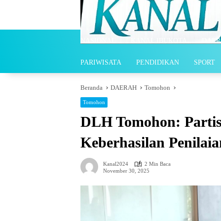
Langsung
ke
konten
NASIONAL
KANAL IBUKOTA
DAER
PARIWISATA
PENDIDIKAN
SPORT
Beranda
DAERAH
Tomohon
Tomohon
DLH Tomohon: Partis
Keberhasilan Penilai
Kanal2024
2 Min Baca
November 30, 2025