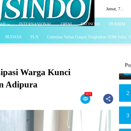
Jumat, 7
Agustus 2026
AH
INTERNASIONAL
OPINI
EKONOMI
HUKRIM
BUDAYA
PLN
Gubernur Yulius Gaspol Tingkatkan SDM Sulut, S
Po
ipasi Warga Kunci
an Adipura
2
3622
3