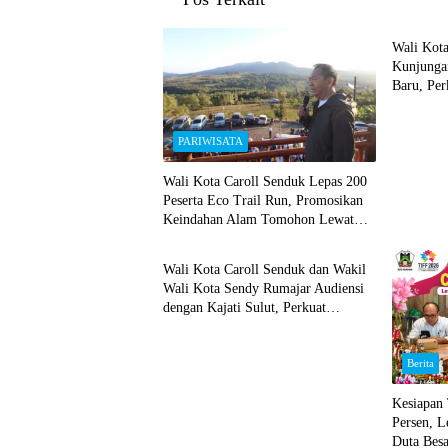
INTER
Wali Kot
Kunjunga
Baru, Per
Geotherma
PARIWISATA
Wali Kota Caroll Senduk Lepas 200
Peserta Eco Trail Run, Promosikan
Keindahan Alam Tomohon Lewat
Sulut
TIFF 2026
Wali Kota Caroll Senduk dan Wakil
Wali Kota Sendy Rumajar Audiensi
dengan Kajati Sulut, Perkuat
Dukungan untuk Sukseskan TIFF
2026
Berita
Kesiapan
Persen, L
Duta Besa