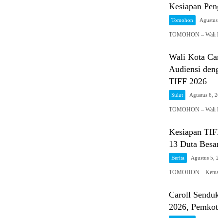
Kesiapan Pe
Tomohon
Agustus
TOMOHON – Wali Ko
Wali Kota Ca
Audiensi den
TIFF 2026
Sulut
Agustus 6, 
TOMOHON – Wali Ko
Kesiapan TIFF
13 Duta Besa
Berita
Agustus 5, 
TOMOHON – Ketua U
Caroll Send
2026, Pemkot