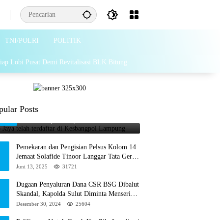
TNI/POLRI
POLITIK
iap Lobi Pusat Demi Revitalisasi BLK Bitung
Grib Jaya telah terdaftar di
pular Posts
1
Kesbangpol Lampung
Februari 26, 2025
65869
Pemekaran dan Pengisian Pelsus Kolom 14
Jemaat Solafide Tinoor Langgar Tata Gereja
2021, Toreh : Ini Perbuatan Melawan
Juni 13, 2025
31721
Hukum
Dugaan Penyaluran Dana CSR BSG Dibalut
Skandal, Kapolda Sulut Diminta Menseriusi
Hal ini
Desember 30, 2024
25604