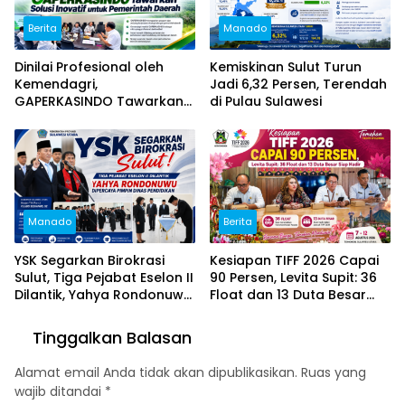
Berita
Manado
Dinilai Profesional oleh
Kemiskinan Sulut Turun
Kemendagri,
Jadi 6,32 Persen, Terendah
GAPERKASINDO Tawarkan
di Pulau Sulawesi
Solusi Inovatif untuk
Pemerintah Daerah
Manado
Berita
YSK Segarkan Birokrasi
Kesiapan TIFF 2026 Capai
Sulut, Tiga Pejabat Eselon II
90 Persen, Levita Supit: 36
Dilantik, Yahya Rondonuwu
Float dan 13 Duta Besar
Dipercaya Pimpin Dinas
Siap Hadir
Pendidikan
Tinggalkan Balasan
Alamat email Anda tidak akan dipublikasikan.
Ruas yang
wajib ditandai
*