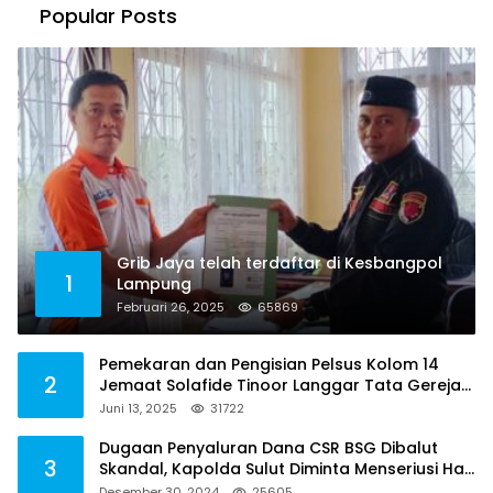
Popular Posts
Grib Jaya telah terdaftar di Kesbangpol
1
Lampung
Februari 26, 2025
65869
Pemekaran dan Pengisian Pelsus Kolom 14
2
Jemaat Solafide Tinoor Langgar Tata Gereja
2021, Toreh : Ini Perbuatan Melawan Hukum
Juni 13, 2025
31722
Dugaan Penyaluran Dana CSR BSG Dibalut
3
Skandal, Kapolda Sulut Diminta Menseriusi Hal
ini
Desember 30, 2024
25605