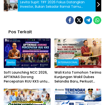
Levita Supit: TIFF 2026 Fokus Datangkan
Investor, Bukan Sekadar Ramai Tamu
Diplomatik
Pos Terkait
Berita
INTERNASIONAL
Soft Launching NCC 2026,
Wali Kota Tomohon Terima
APTIKNAS Dorong
Kunjungan Wakil Dubes
Percepatan RUU KKS untuk
Selandia Baru, Perkuat
Memperkuat Kedaulatan
Kerja Sama Geothermal
Digital Indonesia
dan Jajaki Sister City