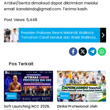
Artikel/berita dimaksud dapat dikirimkan melalui
email: kanalsindo@gmail.com. Terima kasih.
Post Views:
5,448
Presiden Prabowo Resmi Melantik Walikota
Tomohon Caroll Senduk dan Wakil Walikota
Tomohon Sendy Rumajar
Pos Terkait
Berita
Berita
Soft Launching NCC 2026,
Dinilai Profesional oleh