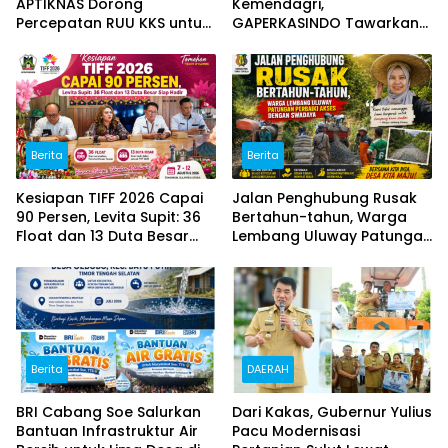
APTIKNAS Dorong
Kemendagri,
Percepatan RUU KKS untuk
GAPERKASINDO Tawarkan
Memperkuat Kedaulatan
Solusi Inovatif untuk
Digital Indonesia
Pemerintah Daerah
Berita
Berita
Kesiapan TIFF 2026 Capai
Jalan Penghubung Rusak
90 Persen, Levita Supit: 36
Bertahun-tahun, Warga
Float dan 13 Duta Besar
Lembang Uluway Patungan
Siap Hadir
Perbaiki Akses dengan
Swadaya
Berita
DAERAH
BRI Cabang Soe Salurkan
Dari Kakas, Gubernur Yulius
Bantuan Infrastruktur Air
Pacu Modernisasi