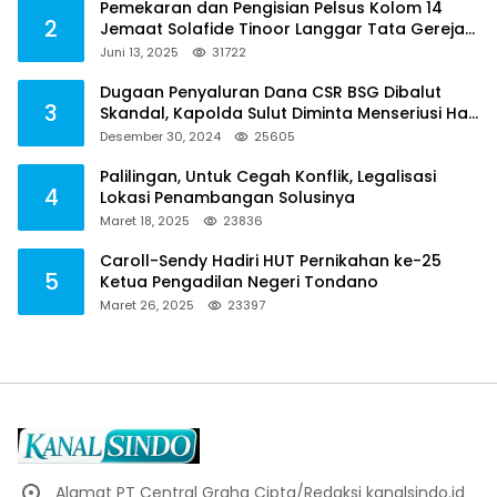
Pemekaran dan Pengisian Pelsus Kolom 14
2
Jemaat Solafide Tinoor Langgar Tata Gereja
2021, Toreh : Ini Perbuatan Melawan Hukum
Juni 13, 2025
31722
Dugaan Penyaluran Dana CSR BSG Dibalut
3
Skandal, Kapolda Sulut Diminta Menseriusi Hal
ini
Desember 30, 2024
25605
Palilingan, Untuk Cegah Konflik, Legalisasi
4
Lokasi Penambangan Solusinya
Maret 18, 2025
23836
Caroll-Sendy Hadiri HUT Pernikahan ke-25
5
Ketua Pengadilan Negeri Tondano
Maret 26, 2025
23397
Alamat PT Central Graha Cipta/Redaksi kanalsindo.id