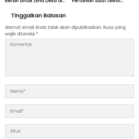
Bersih untuk Lima Desa di
Pertanian Sulut Lewat
Timor Tengah Selatan
Alsintan dan 43 Ton Benih
Jagung
Tinggalkan Balasan
Alamat email Anda tidak akan dipublikasikan.
Ruas yang
wajib ditandai
*