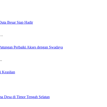
Duta Besar Siap Hadir
l…
atungan Perbaiki Akses dengan Swadaya
n…
 Keaslian
ma Desa di Timor Tengah Selatan