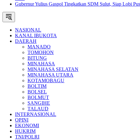
Gubernur Yulius Gaspol Tingkatkan SDM Sulut, Siap Lobi Pus
NASIONAL
KANAL IBUKOTA
DAERAH
MANADO
TOMOHON
BITUNG
MINAHASA
MINAHASA SELATAN
MINAHASA UTARA
KOTAMOBAGU
BOLTIM
BOLSEL
BOLMUT
SANGIHE
TALAUD
INTERNASIONAL
OPINI
EKONOMI
HUKRIM
TNI/POLRI