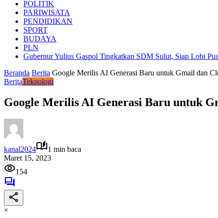
POLITIK
PARIWISATA
PENDIDIKAN
SPORT
BUDAYA
PLN
Gubernur Yulius Gaspol Tingkatkan SDM Sulut, Siap Lobi Pus
Beranda
Berita
Google Merilis AI Generasi Baru untuk Gmail dan C
Berita
Teknologi
Google Merilis AI Generasi Baru untuk G
kanal2024
1 min baca
Maret 15, 2023
154
×