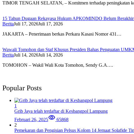
TIMOR TENGAH SELATAN, – Komitmen terhadap peningkatan ke
15 Tahun Dugaan Rekayasa Hukum APKOMINDO Belum Berakhir: B
Berita
Juli 17, 2026
Juli 17, 2026
JAKARTA – Penerimaan berkas Perkara Kasasi Nomor 431…
Wawali Tomohon dan Staf Khusus Presiden Bahas Penguatan UMKM,
Berita
Juli 14, 2026
Juli 14, 2026
TOMOHON – Wakil Wali Kota Tomohon, Sendy G.A….
Popular Posts
1
Grib Jaya telah terdaftar di Kesbangpol Lampung
Februari 26, 2025
65868
2
Pemekaran dan Pengisian Pelsus Kolom 14 Jemaat Solafide Ti