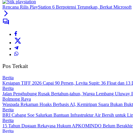
Rencana Rilis PlayStation 6 Berpotensi Terungkap, Berkat Microsoft
Pos Terkait
Berita
Kesiapan TIFF 2026 Capai 90 Persen, Levita Supit: 36 Float dan 13 
Berita
Jalan Penghubung Rusak Bertahun-tahun, Warga Lembang Uluway P
Bolmong Raya
Waspada Rekaman Hoaks Berbasis AI, Kemiripan Suara Bukan Bukti
Berita
BRI Cabang Soe Salurkan Bantuan Infrastruktur Air Bersih untuk Li
Berita
15 Tahun Dugaan Rekayasa Hukum APKOMINDO Belum Berakhir: B
Berita