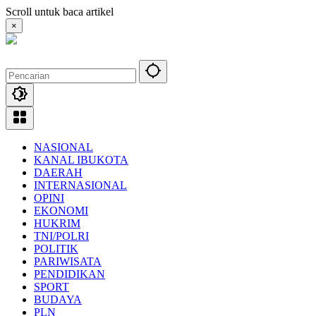
Langsung
Scroll untuk baca artikel
ke
×
konten
NASIONAL
KANAL IBUKOTA
DAERAH
INTERNASIONAL
OPINI
EKONOMI
HUKRIM
TNI/POLRI
POLITIK
PARIWISATA
PENDIDIKAN
SPORT
BUDAYA
PLN