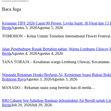
Baca Juga
Kesiapan TIFF 2026 Capai 90 Persen, Levita Supit: 36 Float dan 13 
Berita
Agustus 5, 2026
Agustus 5, 2026
TOMOHON – Ketua Umum Tomohon International Flower Festiva
Jalan Penghubung Rusak Bertahun-tahun, Warga Lembang Uluway P
Berita
Agustus 4, 2026
Agustus 4, 2026
TANA TORAJA – Kesabaran warga Lembang Uluway, Kecamata
Waspada Rekaman Hoaks Berbasis AI, Kemiripan Suara Bukan Bukti
Bolmong Raya
Agustus 3, 2026
Agustus 3, 2026
MANADO – Rekaman suara yang beredar luas di media…
BRI Cabang Soe Salurkan Bantuan Infrastruktur Air Bersih untuk Li
Berita
Juli 29, 2026
Juli 29, 2026