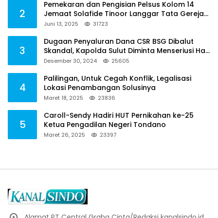
Pemekaran dan Pengisian Pelsus Kolom 14
2
Jemaat Solafide Tinoor Langgar Tata Gereja
2021, Toreh : Ini Perbuatan Melawan Hukum
Juni 13, 2025
31723
Dugaan Penyaluran Dana CSR BSG Dibalut
3
Skandal, Kapolda Sulut Diminta Menseriusi Hal
ini
Desember 30, 2024
25605
Palilingan, Untuk Cegah Konflik, Legalisasi
4
Lokasi Penambangan Solusinya
Maret 18, 2025
23836
Caroll-Sendy Hadiri HUT Pernikahan ke-25
5
Ketua Pengadilan Negeri Tondano
Maret 26, 2025
23397
Alamat PT Central Graha Cipta/Redaksi kanalsindo.id