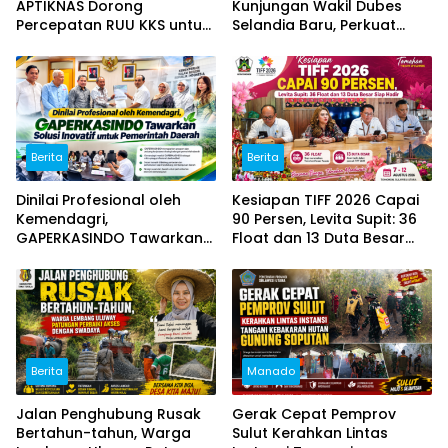
APTIKNAS Dorong
Kunjungan Wakil Dubes
Percepatan RUU KKS untuk
Selandia Baru, Perkuat
Memperkuat Kedaulatan
Kerja Sama Geothermal
Digital Indonesia
dan Jajaki Sister City
Berita
Berita
Dinilai Profesional oleh
Kesiapan TIFF 2026 Capai
Kemendagri,
90 Persen, Levita Supit: 36
GAPERKASINDO Tawarkan
Float dan 13 Duta Besar
Solusi Inovatif untuk
Siap Hadir
Pemerintah Daerah
Berita
Manado
Jalan Penghubung Rusak
Gerak Cepat Pemprov
Bertahun-tahun, Warga
Sulut Kerahkan Lintas