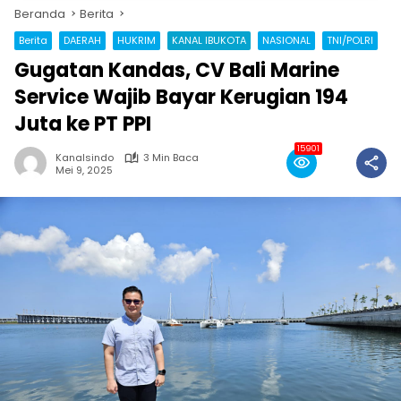
Beranda
Berita
Berita
DAERAH
HUKRIM
KANAL IBUKOTA
NASIONAL
TNI/POLRI
Gugatan Kandas, CV Bali Marine
Service Wajib Bayar Kerugian 194
Juta ke PT PPI
15901
Kanalsindo
3 Min Baca
Mei 9, 2025