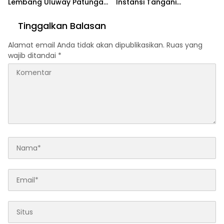
Lembang Uluway Patungan
Instansi Tangani
Perbaiki Akses dengan
Kebakaran Hutan Gunung
Swadaya
Soputan
Tinggalkan Balasan
Alamat email Anda tidak akan dipublikasikan.
Ruas yang
wajib ditandai
*