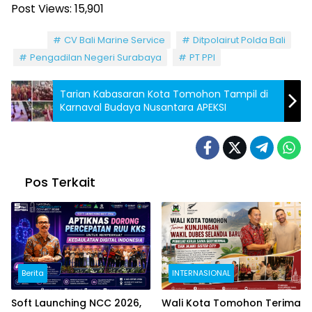
Post Views:
15,901
Tag:
CV Bali Marine Service
Ditpolairut Polda Bali
Pengadilan Negeri Surabaya
PT PPI
Tarian Kabasaran Kota Tomohon Tampil di
Karnaval Budaya Nusantara APEKSI
Pos Terkait
Berita
INTERNASIONAL
Soft Launching NCC 2026,
Wali Kota Tomohon Terima