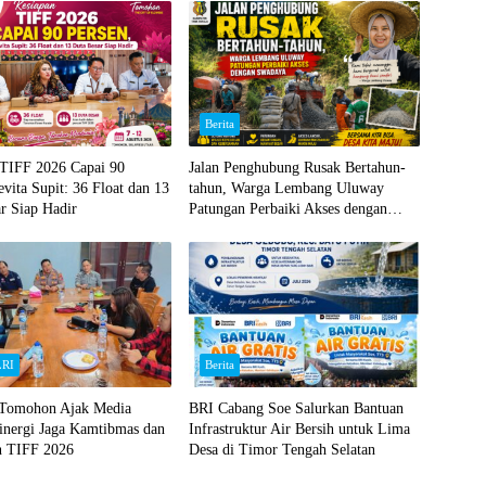
Berita
 TIFF 2026 Capai 90
Jalan Penghubung Rusak Bertahun-
evita Supit: 36 Float dan 13
tahun, Warga Lembang Uluway
r Siap Hadir
Patungan Perbaiki Akses dengan
Swadaya
LRI
Berita
 Tomohon Ajak Media
BRI Cabang Soe Salurkan Bantuan
inergi Jaga Kamtibmas dan
Infrastruktur Air Bersih untuk Lima
n TIFF 2026
Desa di Timor Tengah Selatan