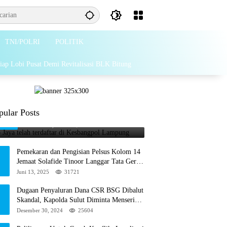
TNI/POLRI
POLITIK
iap Lobi Pusat Demi Revitalisasi BLK Bitung
Grib Jaya telah terdaftar di
pular Posts
1
Kesbangpol Lampung
Februari 26, 2025
65869
Pemekaran dan Pengisian Pelsus Kolom 14
Jemaat Solafide Tinoor Langgar Tata Gereja
2021, Toreh : Ini Perbuatan Melawan
Juni 13, 2025
31721
Hukum
Dugaan Penyaluran Dana CSR BSG Dibalut
Skandal, Kapolda Sulut Diminta Menseriusi
Hal ini
Desember 30, 2024
25604