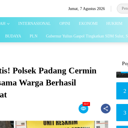
Jumat, 7 Agustus 2026
AH
INTERNASIONAL
OPINI
EKONOMI
HUKRIM
BUDAYA
PLN
Gubernur Yulius Gaspol Tingkatkan SDM Sulut, S
Po
is! Polsek Padang Cermin
sama Warga Berhasil
2
at
3647
3