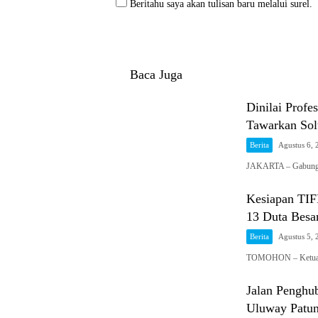
Beritahu saya akan tulisan baru melalui surel.
Baca Juga
Dinilai Pro
Tawarkan Sol
Berita
Agustus 6, 
JAKARTA – Gabungan
Kesiapan TIFF
13 Duta Besa
Berita
Agustus 5, 
TOMOHON – Ketua U
Jalan Penghu
Uluway Patun