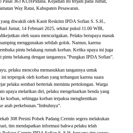
 Pasal 363 KUHPidana. Kejadian ini terjadi pada Jumat,
camatan Way Ratai, Kabupaten Pesawaran.
ang diwakili oleh Kanit Reskrim IPDA Sofian S. S.H.,
ari Jumat, 14 Februari 2025, sekitar pukul 11.00 WIB,
a dikejutkan oleh suara mencurigakan. Pelaku berupaya masuk
 samping menggunakan sebilah golok. Namun, karena
 membuka pintu belakang rumah korban. Ketika upaya ini juga
at pintu belakang dengan tangannya.”Pungkas IPDA Sofian”.
 kayu, pelaku mencoba memasukkan tangannya untuk
ini terpergok oleh korban yang terbangun karena suara
jar pelaku sembari berteriak meminta pertolongan. Warga
alam upaya melarikan diri, pelaku mengeluarkan benda yang
 ke korban, sehingga korban terpaksa menghentikan
 ke arah perkebunan.”Imbuhnya”.
Tekab 308 Presisi Polsek Padang Cermin segera melakukan
hari, tim mendapatkan informasi bahwa pelaku telah
k Padang Cermin IPDA Sofian S, S.H, bersama tim segera