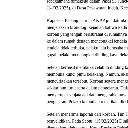
sebagaimana dimaksud dalam Pasal 53 Juncto
(14/02/2025), di Desa Pesawaran Indah, Ke
Kapolsek Padang cermin AKP Agus Jatmiko y
menjelaskan kronologi kejadian bahwa Pada h
korban yang tengah beristirahat di rumahny
ke dalam rumah dengan mencongkel jendela
jendela tidak terbuka, pelaku lalu berusaha
gagal, pelaku mencongkel dinding kayu dek
Setelah berhasil membuka celah di dinding
membuka kunci pintu belakang. Namun, aksi 
mencurigakan tersebut. Korban segera menge
sekitar pun turut serta dalam pengejaran. D
menyerupai senjata api dan mengarahkannya
pengejaran. Pelaku kemudian melarikan diri
Setelah menerima laporan dari korban, Tim 
penyelidikan. Pada Sabtu, (15/02/2025) Dini
diamankan oleh warga. Kanit Reskrim Polse