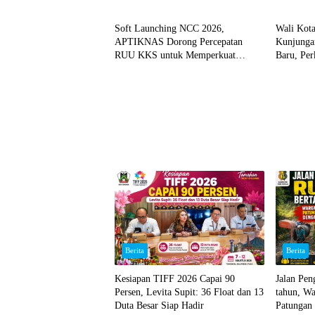
Berita
INTER
Soft Launching NCC 2026,
Wali Kot
APTIKNAS Dorong Percepatan
Kunjunga
RUU KKS untuk Memperkuat
Baru, Per
Kedaulatan Digital Indonesia
Geotherma
Berita
Berita
Kesiapan TIFF 2026 Capai 90
Jalan Pe
Persen, Levita Supit: 36 Float dan 13
tahun, W
Duta Besar Siap Hadir
Patungan 