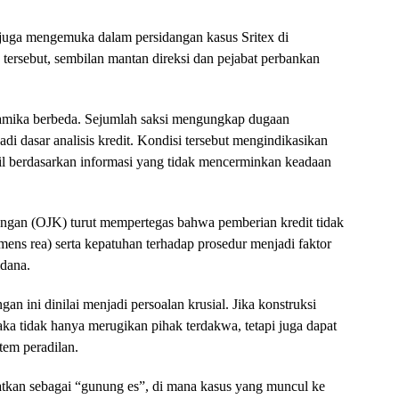
juga mengemuka dalam persidangan kasus Sritex di
tersebut, sembilan mantan direksi dan pejabat perbankan
.
amika berbeda. Sejumlah saksi mengungkap dugaan
i dasar analisis kredit. Kondisi tersebut mengindikasikan
l berdasarkan informasi yang tidak mencerminkan keadaan
uangan (OJK) turut mempertegas bahwa pemberian kredit tidak
(mens rea) serta kepatuhan terhadap prosedur menjadi faktor
idana.
an ini dinilai menjadi persoalan krusial. Jika konstruksi
aka tidak hanya merugikan pihak terdakwa, tetapi juga dapat
tem peradilan.
ratkan sebagai “gunung es”, di mana kasus yang muncul ke