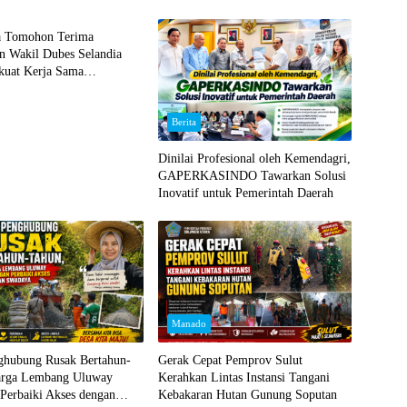
NASIONAL
a Tomohon Terima
n Wakil Dubes Selandia
kuat Kerja Sama
l dan Jajaki Sister City
Berita
Dinilai Profesional oleh Kemendagri,
GAPERKASINDO Tawarkan Solusi
Inovatif untuk Pemerintah Daerah
Manado
nghubung Rusak Bertahun-
Gerak Cepat Pemprov Sulut
arga Lembang Uluway
Kerahkan Lintas Instansi Tangani
Perbaiki Akses dengan
Kebakaran Hutan Gunung Soputan