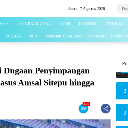
Jumat, 7 Agustus 2026
AH
INTERNASIONAL
OPINI
EKONOMI
HUKRIM
BUDAYA
PLN
Gubernur Yulius Gaspol Tingkatkan SDM Sulut, S
Po
ti Dugaan Penyimpangan
sus Amsal Sitepu hingga
2
3630
3