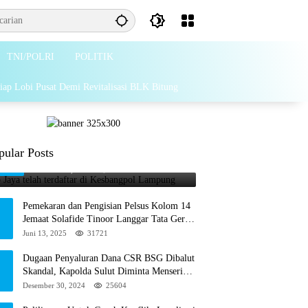
TNI/POLRI
POLITIK
iap Lobi Pusat Demi Revitalisasi BLK Bitung
Grib Jaya telah terdaftar di
pular Posts
1
Kesbangpol Lampung
Februari 26, 2025
65869
Pemekaran dan Pengisian Pelsus Kolom 14
Jemaat Solafide Tinoor Langgar Tata Gereja
2021, Toreh : Ini Perbuatan Melawan
Juni 13, 2025
31721
Hukum
Dugaan Penyaluran Dana CSR BSG Dibalut
Skandal, Kapolda Sulut Diminta Menseriusi
Hal ini
Desember 30, 2024
25604