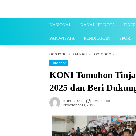
Langsung
ke
konten
NASIONAL
KANAL IBUKOTA
DAER
PARIWISATA
PENDIDIKAN
SPORT
Beranda
DAERAH
Tomohon
Tomohon
KONI Tomohon Tinjau
2025 dan Beri Dukun
Kanal2024
1 Min Baca
November 19, 2025