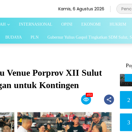
Kamis, 6 Agustus 2026
AH
INTERNASIONAL
OPINI
EKONOMI
HUKRIM
BUDAYA
PLN
Gubernur Yulius Gaspol Tingkatkan SDM Sulut, S
Po
 Venue Porprov XII Sulut
gan untuk Kontingen
453
2
3