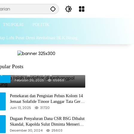
TNI/POLRI
POLITIK
iap Lobi Pusat Demi Revitalisasi BLK Bitung
pular Posts
Grib Jaya telah terdaftar di
1
Kesbangpol Lampung
Februari 26, 2025
65869
Pemekaran dan Pengisian Pelsus Kolom 14
Jemaat Solafide Tinoor Langgar Tata Gereja
2021, Toreh : Ini Perbuatan Melawan
Juni 13, 2025
31720
Hukum
Dugaan Penyaluran Dana CSR BSG Dibalut
Skandal, Kapolda Sulut Diminta Menseriusi
Hal ini
Desember 30, 2024
25603