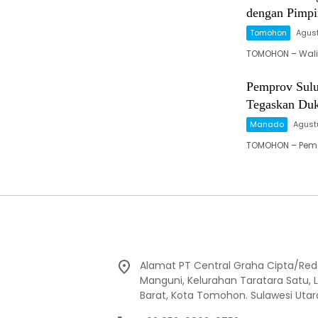
dengan Pimp
Tomohon
Agust
TOMOHON – Wali 
Pemprov Sulu
Tegaskan Duk
Manado
Agust
TOMOHON – Peme
Alamat PT Central Graha Cipta/Reda
Manguni, Kelurahan Taratara Satu,
Barat, Kota Tomohon. Sulawesi Utar