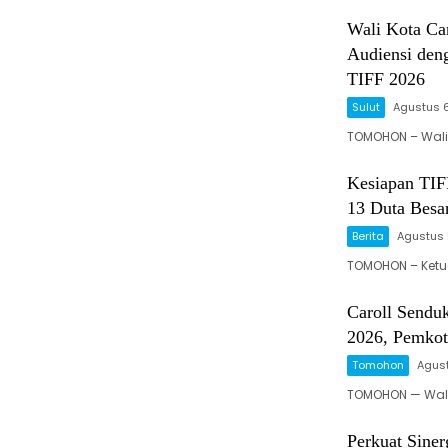
Wali Kota Ca
Audiensi den
TIFF 2026
Sulut
Agustus 
TOMOHON – Wali 
Kesiapan TIFF
13 Duta Besa
Berita
Agustus 
TOMOHON – Ketua
Caroll Send
2026, Pemkot
Tomohon
Agust
TOMOHON — Wali 
Perkuat Sine