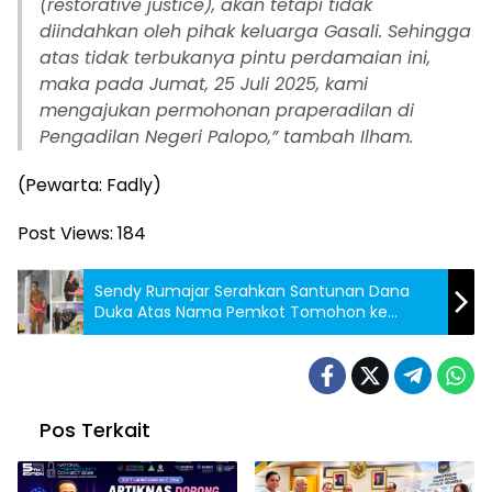
(restorative justice), akan tetapi tidak
diindahkan oleh pihak keluarga Gasali. Sehingga
atas tidak terbukanya pintu perdamaian ini,
maka pada Jumat, 25 Juli 2025, kami
mengajukan permohonan praperadilan di
Pengadilan Negeri Palopo,” tambah Ilham.
(Pewarta: Fadly)
Post Views:
184
Sendy Rumajar Serahkan Santunan Dana
Duka Atas Nama Pemkot Tomohon ke
Rumah Duka Keluarga Mongdong Sangi
Pos Terkait