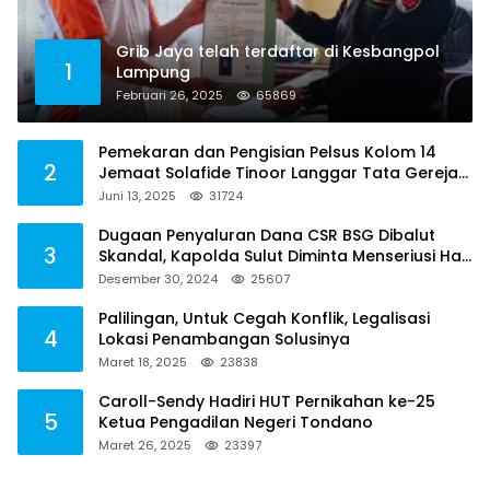
Grib Jaya telah terdaftar di Kesbangpol
1
Lampung
Februari 26, 2025
65869
Pemekaran dan Pengisian Pelsus Kolom 14
2
Jemaat Solafide Tinoor Langgar Tata Gereja
2021, Toreh : Ini Perbuatan Melawan Hukum
Juni 13, 2025
31724
Dugaan Penyaluran Dana CSR BSG Dibalut
3
Skandal, Kapolda Sulut Diminta Menseriusi Hal
ini
Desember 30, 2024
25607
Palilingan, Untuk Cegah Konflik, Legalisasi
4
Lokasi Penambangan Solusinya
Maret 18, 2025
23838
Caroll-Sendy Hadiri HUT Pernikahan ke-25
5
Ketua Pengadilan Negeri Tondano
Maret 26, 2025
23397