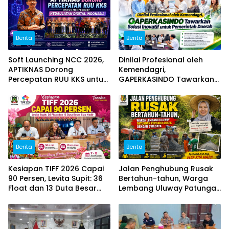
Berita
Berita
Soft Launching NCC 2026,
Dinilai Profesional oleh
APTIKNAS Dorong
Kemendagri,
Percepatan RUU KKS untuk
GAPERKASINDO Tawarkan
Memperkuat Kedaulatan
Solusi Inovatif untuk
Digital Indonesia
Pemerintah Daerah
Berita
Berita
Kesiapan TIFF 2026 Capai
Jalan Penghubung Rusak
90 Persen, Levita Supit: 36
Bertahun-tahun, Warga
Float dan 13 Duta Besar
Lembang Uluway Patungan
Siap Hadir
Perbaiki Akses dengan
Swadaya