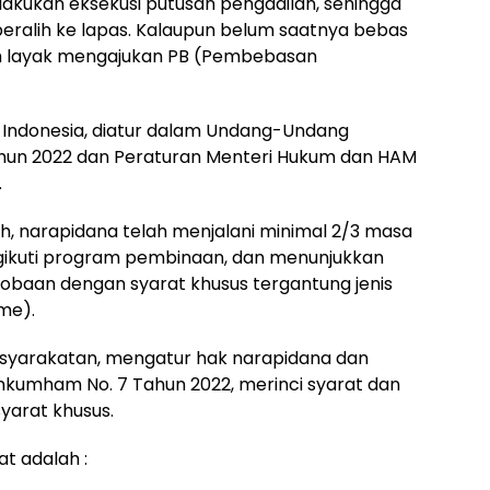
lakukan eksekusi putusan pengadilan, sehingga
ralih ke lapas. Kalaupun belum saatnya bebas
dah layak mengajukan PB (Pembebasan
i Indonesia, diatur dalam Undang-Undang
ahun 2022 dan Peraturan Menteri Hukum dan HAM
.
ah, narapidana telah menjalani minimal 2/3 masa
ngikuti program pembinaan, dan menunjukkan
rcobaan dengan syarat khusus tergantung jenis
sme).
asyarakatan, mengatur hak narapidana dan
kumham No. 7 Tahun 2022, merinci syarat dan
yarat khusus.
 adalah :