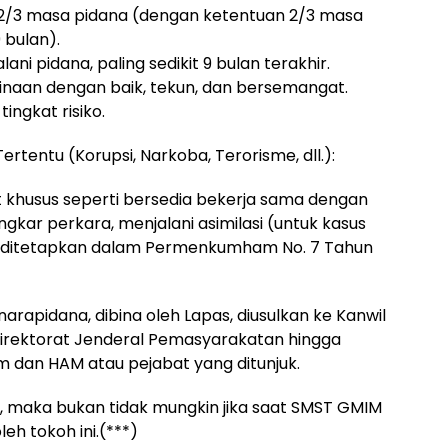
t 2/3 masa pidana (dengan ketentuan 2/3 masa
 bulan).
ni pidana, paling sedikit 9 bulan terakhir.
inaan dengan baik, tekun, dan bersemangat.
ngkat risiko.
tentu (Korupsi, Narkoba, Terorisme, dll.):
t khusus seperti bersedia bekerja sama dengan
ar perkara, menjalani asimilasi (untuk kasus
ang ditetapkan dalam Permenkumham No. 7 Tahun
arapidana, dibina oleh Lapas, diusulkan ke Kanwil
irektorat Jenderal Pemasyarakatan hingga
m dan HAM atau pejabat yang ditunjuk.
B, maka bukan tidak mungkin jika saat SMST GMIM
eh tokoh ini.(***)