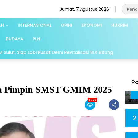
Jumat, 7 Agustus 2026
AH
INTERNASIONAL
OPINI
EKONOMI
HUKRIM
BUDAYA
PLN
Sulut, Siap Lobi Pusat Demi Revitalisasi BLK Bitung
Po
ina Pimpin SMST GMIM 2025
3055
2