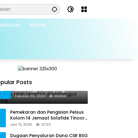
TNI/POLRI
POLITIK
pular Posts
Grib Jaya telah terdaftar di
1
Kesbangpol Lampung
Februari 26, 2025
65869
Pemekaran dan Pengisian Pelsus
Kolom 14 Jemaat Solafide Tinoor
Langgar Tata Gereja 2021, Toreh :
Juni 13, 2025
31722
Ini Perbuatan Melawan Hukum
Dugaan Penyaluran Dana CSR BSG