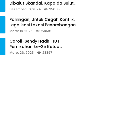
Dibalut Skandal, Kapolda Sulut
Diminta Menseriusi Hal ini
Desember 30, 2024
25605
Palilingan, Untuk Cegah Konflik,
Legalisasi Lokasi Penambangan
Solusinya
Maret 18, 2025
23836
Caroll-Sendy Hadiri HUT
Pernikahan ke-25 Ketua
Pengadilan Negeri Tondano
Maret 26, 2025
23397