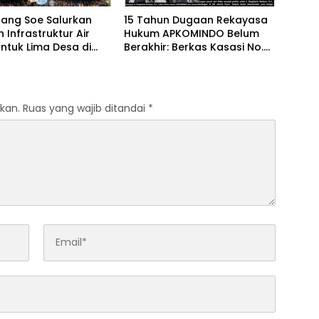
bang Soe Salurkan
15 Tahun Dugaan Rekayasa
 Infrastruktur Air
Hukum APKOMINDO Belum
untuk Lima Desa di
Berakhir: Berkas Kasasi No.
Tengah Selatan
431 K/TUN/2026 Diterima
Mahkamah Agung pada 6
Mei 2026
kan.
Ruas yang wajib ditandai
*