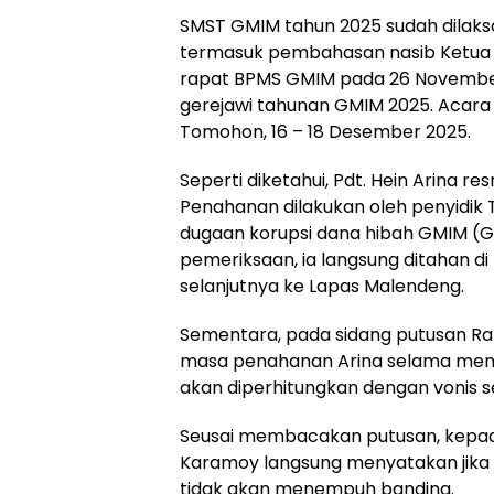
SMST GMIM tahun 2025 sudah dilak
termasuk pembahasan nasib Ketua S
rapat BPMS GMIM pada 26 November
gerejawi tahunan GMIM 2025. Acara 
Tomohon, 16 – 18 Desember 2025.
Seperti diketahui, Pdt. Hein Arina re
Penahanan dilakukan oleh penyidik T
dugaan korupsi dana hibah GMIM (Ger
pemeriksaan, ia langsung ditahan d
selanjutnya ke Lapas Malendeng.
Sementara, pada sidang putusan Rab
masa penahanan Arina selama menja
akan diperhitungkan dengan vonis s
Seusai membacakan putusan, kepada 
Karamoy langsung menyatakan jika k
tidak akan menempuh banding.