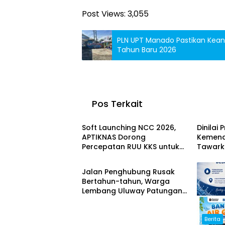
Post Views:
3,055
PLN UPT Manado Pastikan Keand
Tahun Baru 2026
Pos Terkait
Berita
Berita
Soft Launching NCC 2026,
Dinilai 
APTIKNAS Dorong
Kemend
Percepatan RUU KKS untuk
Tawarka
Berita
Memperkuat Kedaulatan
untuk 
Digital Indonesia
Jalan Penghubung Rusak
Bertahun-tahun, Warga
Lembang Uluway Patungan
Perbaiki Akses dengan
Swadaya
Berita