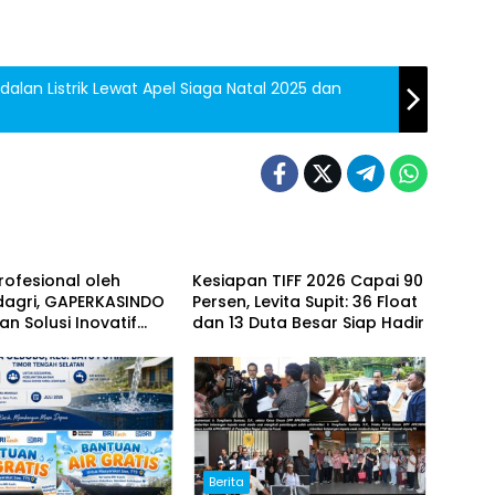
alan Listrik Lewat Apel Siaga Natal 2025 dan
Berita
Profesional oleh
Kesiapan TIFF 2026 Capai 90
agri, GAPERKASINDO
Persen, Levita Supit: 36 Float
n Solusi Inovatif
dan 13 Duta Besar Siap Hadir
Pemerintah Daerah
Berita