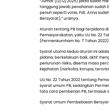
“Jumat (12/12/2025) jaksa sudah me
tanggung jawab penahanan sudah be
penuh seperti vonis, Pdt. Arina su
Bersyarat),” urainya.
Aturan tentang PB bagi terpidana d
Pemasyarakatan, yaitu UU No. 22 T
(Permenkumham No. 7 Tahun 2022)
Syarat utama kedua aturan ini adal
pidana, berkelakuan baik, aktif me
penurunan risiko, disertai masa pe
kejahatan (narkoba, korupsi, terori
UU No. 22 Tahun 2022 tentang Pem
syarat umum PB, sedangkan Permen
tata cara pemberian PB, termasuk s
Syarat Umum Pembebasan Bersyarat