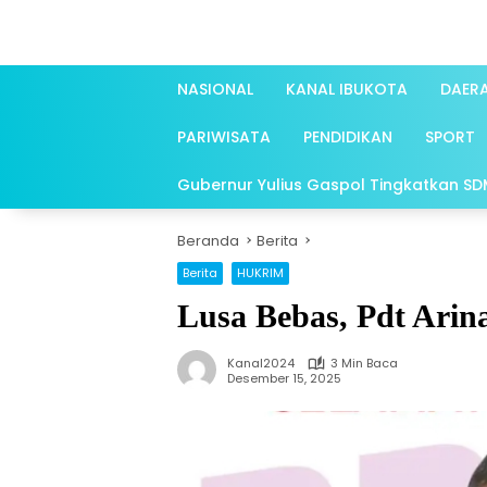
Langsung
ke
konten
NASIONAL
KANAL IBUKOTA
DAER
PARIWISATA
PENDIDIKAN
SPORT
Gubernur Yulius Gaspol Tingkatkan SDM 
Beranda
Berita
Berita
HUKRIM
Lusa Bebas, Pdt Ar
Kanal2024
3 Min Baca
Desember 15, 2025