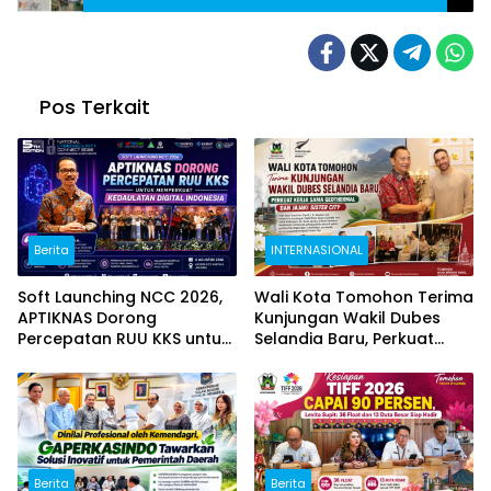
Pento dan Ekspedisi 200 Jiwa
Pos Terkait
Berita
INTERNASIONAL
Soft Launching NCC 2026,
Wali Kota Tomohon Terima
APTIKNAS Dorong
Kunjungan Wakil Dubes
Percepatan RUU KKS untuk
Selandia Baru, Perkuat
Memperkuat Kedaulatan
Kerja Sama Geothermal
Digital Indonesia
dan Jajaki Sister City
Berita
Berita