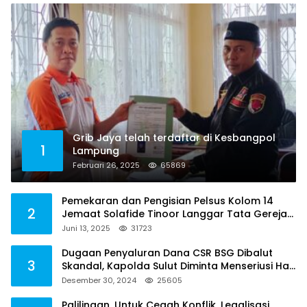
Grib Jaya telah terdaftar di Kesbangpol
1
Lampung
Februari 26, 2025
65869
Pemekaran dan Pengisian Pelsus Kolom 14
2
Jemaat Solafide Tinoor Langgar Tata Gereja
2021, Toreh : Ini Perbuatan Melawan Hukum
Juni 13, 2025
31723
Dugaan Penyaluran Dana CSR BSG Dibalut
3
Skandal, Kapolda Sulut Diminta Menseriusi Hal
ini
Desember 30, 2024
25605
Palilingan, Untuk Cegah Konflik, Legalisasi