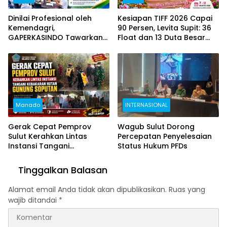
Dinilai Profesional oleh
Kesiapan TIFF 2026 Capai
Kemendagri,
90 Persen, Levita Supit: 36
GAPERKASINDO Tawarkan
Float dan 13 Duta Besar
Solusi Inovatif untuk
Siap Hadir
Pemerintah Daerah
Manado
INTERNASIONAL
Gerak Cepat Pemprov
Wagub Sulut Dorong
Sulut Kerahkan Lintas
Percepatan Penyelesaian
Instansi Tangani
Status Hukum PFDs
Kebakaran Hutan Gunung
Soputan
Tinggalkan Balasan
Alamat email Anda tidak akan dipublikasikan.
Ruas yang
wajib ditandai
*