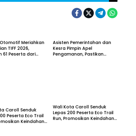
f
Tomohon
 Otomotif Meriahkan
Asisten Pemerintahan dan
an TIFF 2026,
Kesra Pimpin Apel
n 61 Peserta dari
Pengamanan, Pastikan
h Daerah di Sulut
Puncak TIFF 2026 Berjalan
Aman dan Sukses
n
Wali Kota Caroll Senduk
ta Caroll Senduk
Lepas 200 Peserta Eco Trail
00 Peserta Eco Trail
Run, Promosikan Keindahan
romosikan Keindahan
Alam Tomohon Lewat TIFF
omohon Lewat TIFF
2026