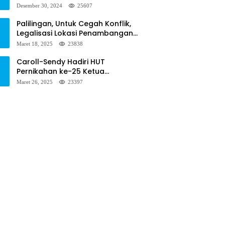
Diminta Menseriusi Hal ini
Desember 30, 2024
25607
Palilingan, Untuk Cegah Konflik,
Legalisasi Lokasi Penambangan
Solusinya
Maret 18, 2025
23838
Caroll-Sendy Hadiri HUT
Pernikahan ke-25 Ketua
Pengadilan Negeri Tondano
Maret 26, 2025
23397