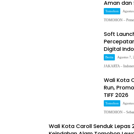
Aman dan 
Tomohon
Agustus
TOMOHON – Pemerin
Soft Launc
Percepata
Digital Ind
Berita
Agustus 7, 
JAKARTA – Indonesi
Wali Kota C
Run, Prom
TIFF 2026
Tomohon
Agustus
TOMOHON – Sebanya
Wali Kota Caroll Senduk Lepas 
Keindahan Alam Tomohon Lewat