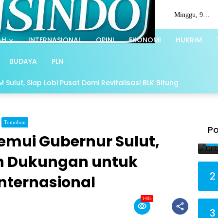
Minggu, 9
Agustus 2026
AH
INTERNASIONAL
OPINI
EKONOMI
HUKRIM
BUDAYA
PLN
Sulut, Siap Lobi Pusat Demi Revitalisasi BLK Bitung
Tomohon
Po
Temui Gubernur Sulut,
n Dukungan untuk
2
nternasional
1405
3