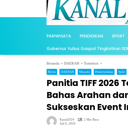
Langsung
ke
konten
NASIONAL
KANAL IBUKOTA
DAER
PARIWISATA
PENDIDIKAN
SPORT
Gubernur Yulius Gaspol Tingkatkan SDM 
Beranda
DAERAH
Tomohon
Berita
DAERAH
Manado
Pemerintahan
Sulut
Panitia TIFF 2026 
Bahas Arahan da
Sukseskan Event I
Kanal2024
2 Min Baca
Juli 6, 2026