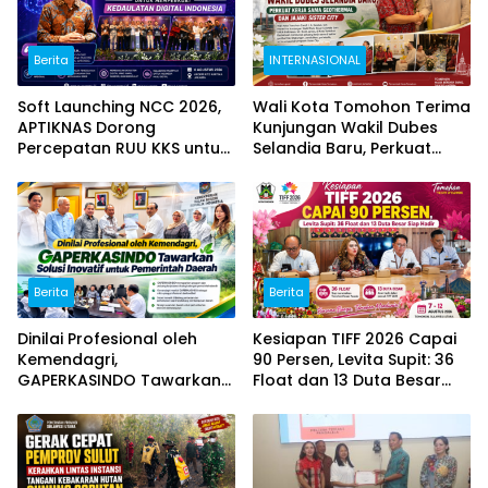
Berita
INTERNASIONAL
Soft Launching NCC 2026,
Wali Kota Tomohon Terima
APTIKNAS Dorong
Kunjungan Wakil Dubes
Percepatan RUU KKS untuk
Selandia Baru, Perkuat
Memperkuat Kedaulatan
Kerja Sama Geothermal
Digital Indonesia
dan Jajaki Sister City
Berita
Berita
Dinilai Profesional oleh
Kesiapan TIFF 2026 Capai
Kemendagri,
90 Persen, Levita Supit: 36
GAPERKASINDO Tawarkan
Float dan 13 Duta Besar
Solusi Inovatif untuk
Siap Hadir
Pemerintah Daerah