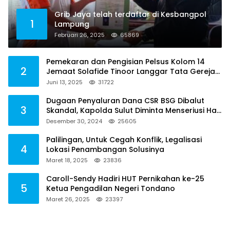
Grib Jaya telah terdaftar di Kesbangpol
1
Lampung
Februari 26, 2025
65869
Pemekaran dan Pengisian Pelsus Kolom 14
2
Jemaat Solafide Tinoor Langgar Tata Gereja
2021, Toreh : Ini Perbuatan Melawan Hukum
Juni 13, 2025
31722
Dugaan Penyaluran Dana CSR BSG Dibalut
3
Skandal, Kapolda Sulut Diminta Menseriusi Hal
ini
Desember 30, 2024
25605
Palilingan, Untuk Cegah Konflik, Legalisasi
4
Lokasi Penambangan Solusinya
Maret 18, 2025
23836
Caroll-Sendy Hadiri HUT Pernikahan ke-25
5
Ketua Pengadilan Negeri Tondano
Maret 26, 2025
23397