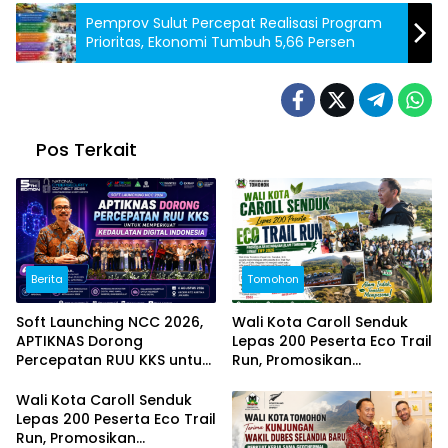
Pemprov Sulut Percepat Realisasi Program
Prioritas, Ekonomi Tumbuh 5,66 Persen
Pos Terkait
Berita
Tomohon
Soft Launching NCC 2026,
Wali Kota Caroll Senduk
APTIKNAS Dorong
Lepas 200 Peserta Eco Trail
Percepatan RUU KKS untuk
Run, Promosikan
Memperkuat Kedaulatan
Keindahan Alam Tomohon
Digital Indonesia
Lewat TIFF 2026
Wali Kota Caroll Senduk
Lepas 200 Peserta Eco Trail
Run, Promosikan