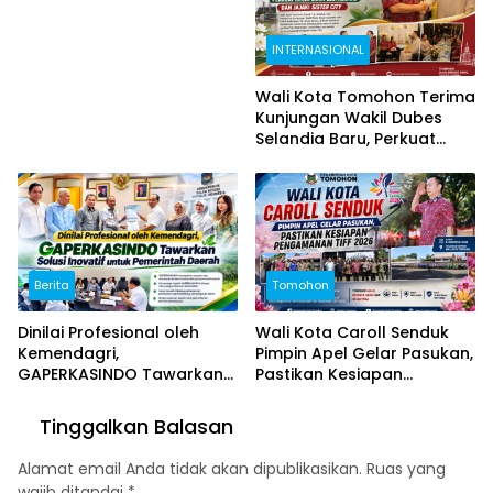
Keindahan Alam Tomohon
Lewat TIFF 2026
INTERNASIONAL
Wali Kota Tomohon Terima
Kunjungan Wakil Dubes
Selandia Baru, Perkuat
Kerja Sama Geothermal
dan Jajaki Sister City
Berita
Tomohon
Dinilai Profesional oleh
Wali Kota Caroll Senduk
Kemendagri,
Pimpin Apel Gelar Pasukan,
GAPERKASINDO Tawarkan
Pastikan Kesiapan
Solusi Inovatif untuk
Pengamanan TIFF 2026
Pemerintah Daerah
Tinggalkan Balasan
Alamat email Anda tidak akan dipublikasikan.
Ruas yang
wajib ditandai
*