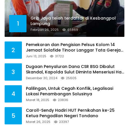
Grib Jaya telah terdaftar di Kesbangpol
1
Lampung
Februari 26, 2025
65869
Pemekaran dan Pengisian Pelsus Kolom 14
2
Jemaat Solafide Tinoor Langgar Tata Gereja
2021, Toreh : Ini Perbuatan Melawan Hukum
Juni 13, 2025
31722
Dugaan Penyaluran Dana CSR BSG Dibalut
3
Skandal, Kapolda Sulut Diminta Menseriusi Hal
ini
Desember 30, 2024
25605
Palilingan, Untuk Cegah Konflik, Legalisasi
4
Lokasi Penambangan Solusinya
Maret 18, 2025
23836
Caroll-Sendy Hadiri HUT Pernikahan ke-25
5
Ketua Pengadilan Negeri Tondano
Maret 26, 2025
23397