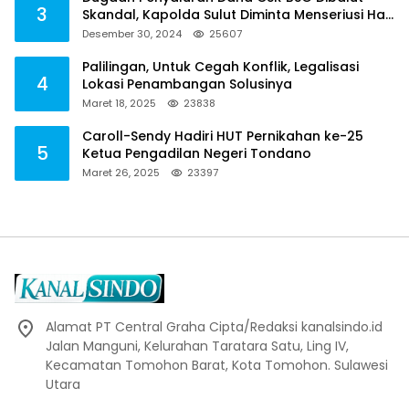
3
Skandal, Kapolda Sulut Diminta Menseriusi Hal
ini
Desember 30, 2024
25607
Palilingan, Untuk Cegah Konflik, Legalisasi
4
Lokasi Penambangan Solusinya
Maret 18, 2025
23838
Caroll-Sendy Hadiri HUT Pernikahan ke-25
5
Ketua Pengadilan Negeri Tondano
Maret 26, 2025
23397
Alamat PT Central Graha Cipta/Redaksi kanalsindo.id
Jalan Manguni, Kelurahan Taratara Satu, Ling IV,
Kecamatan Tomohon Barat, Kota Tomohon. Sulawesi
Utara