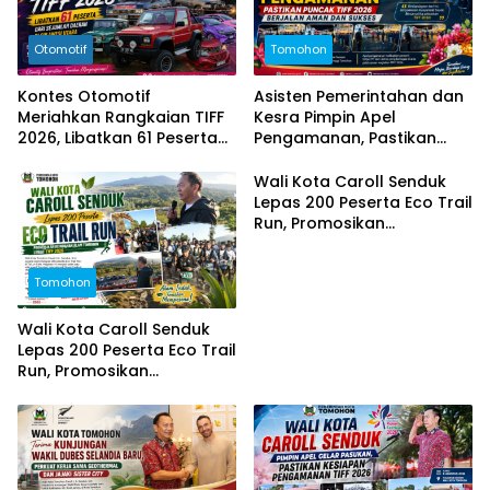
Otomotif
Tomohon
Kontes Otomotif
Asisten Pemerintahan dan
Meriahkan Rangkaian TIFF
Kesra Pimpin Apel
2026, Libatkan 61 Peserta
Pengamanan, Pastikan
dari Sejumlah Daerah di
Puncak TIFF 2026 Berjalan
Sulut
Aman dan Sukses
Wali Kota Caroll Senduk
Lepas 200 Peserta Eco Trail
Run, Promosikan
Keindahan Alam Tomohon
Lewat TIFF 2026
Tomohon
Wali Kota Caroll Senduk
Lepas 200 Peserta Eco Trail
Run, Promosikan
Keindahan Alam Tomohon
Lewat TIFF 2026