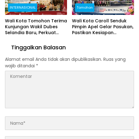
INTERNASIONAL
Tomohon
Wali Kota Tomohon Terima
Wali Kota Caroll Senduk
Kunjungan Wakil Dubes
Pimpin Apel Gelar Pasukan,
Selandia Baru, Perkuat
Pastikan Kesiapan
Kerja Sama Geothermal
Pengamanan TIFF 2026
dan Jajaki Sister City
Tinggalkan Balasan
Alamat email Anda tidak akan dipublikasikan.
Ruas yang
wajib ditandai
*