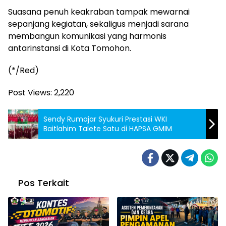
Suasana penuh keakraban tampak mewarnai
sepanjang kegiatan, sekaligus menjadi sarana
membangun komunikasi yang harmonis
antarinstansi di Kota Tomohon.
(*/Red)
Post Views:
2,220
Sendy Rumajar Syukuri Prestasi WKI
Baitlahim Talete Satu di HAPSA GMIM
Pos Terkait