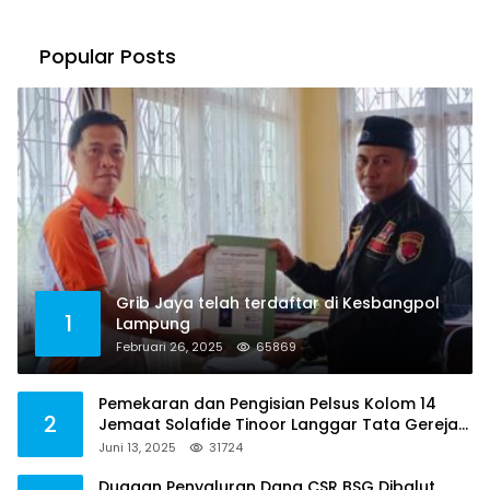
Popular Posts
Grib Jaya telah terdaftar di Kesbangpol
1
Lampung
Februari 26, 2025
65869
Pemekaran dan Pengisian Pelsus Kolom 14
2
Jemaat Solafide Tinoor Langgar Tata Gereja
2021, Toreh : Ini Perbuatan Melawan Hukum
Juni 13, 2025
31724
Dugaan Penyaluran Dana CSR BSG Dibalut