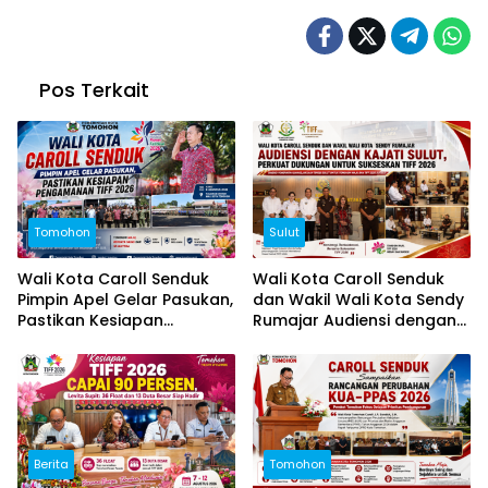
Pos Terkait
Tomohon
Sulut
Wali Kota Caroll Senduk
Wali Kota Caroll Senduk
Pimpin Apel Gelar Pasukan,
dan Wakil Wali Kota Sendy
Pastikan Kesiapan
Rumajar Audiensi dengan
Pengamanan TIFF 2026
Kajati Sulut, Perkuat
Dukungan untuk Sukseskan
TIFF 2026
Berita
Tomohon