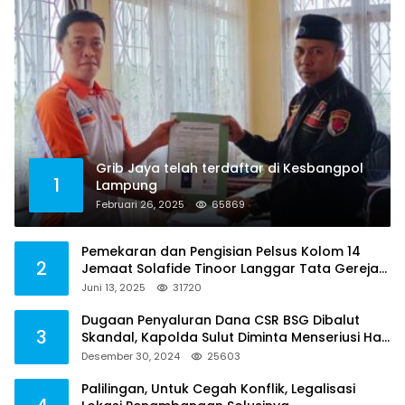
Grib Jaya telah terdaftar di Kesbangpol
1
Lampung
Februari 26, 2025
65869
Pemekaran dan Pengisian Pelsus Kolom 14
2
Jemaat Solafide Tinoor Langgar Tata Gereja
2021, Toreh : Ini Perbuatan Melawan Hukum
Juni 13, 2025
31720
Dugaan Penyaluran Dana CSR BSG Dibalut
3
Skandal, Kapolda Sulut Diminta Menseriusi Hal
ini
Desember 30, 2024
25603
Palilingan, Untuk Cegah Konflik, Legalisasi