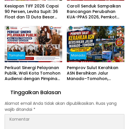
Kesiapan TIFF 2026 Capai
Caroll Senduk Sampaikan
90 Persen, Levita Supit: 36
Rancangan Perubahan
Float dan 13 Duta Besar
KUA-PPAS 2026, Pemkot
Siap Hadir
Tomohon Fokus Delapan
Prioritas Pembangunan
Tomohon
Manado
Perkuat Sinergi Pelayanan
Pemprov Sulut Kerahkan
Publik, Wali Kota Tomohon
ASN Bersihkan Jalur
Audiensi dengan Pimpinan
Manado–Tomohon,
Ombudsman RI
Tegaskan Dukungan Penuh
untuk TIFF 2026
Tinggalkan Balasan
Alamat email Anda tidak akan dipublikasikan.
Ruas yang
wajib ditandai
*