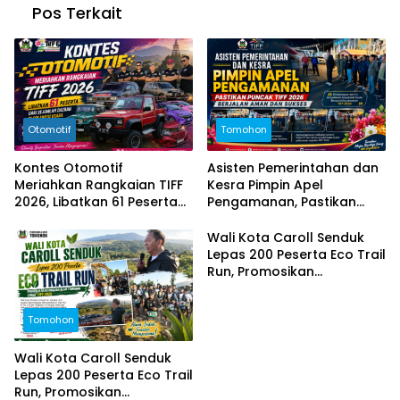
Pos Terkait
Otomotif
Tomohon
Kontes Otomotif
Asisten Pemerintahan dan
Meriahkan Rangkaian TIFF
Kesra Pimpin Apel
2026, Libatkan 61 Peserta
Pengamanan, Pastikan
dari Sejumlah Daerah di
Puncak TIFF 2026 Berjalan
Sulut
Aman dan Sukses
Wali Kota Caroll Senduk
Lepas 200 Peserta Eco Trail
Run, Promosikan
Keindahan Alam Tomohon
Lewat TIFF 2026
Tomohon
Wali Kota Caroll Senduk
Lepas 200 Peserta Eco Trail
Run, Promosikan