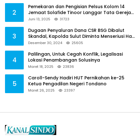
Pemekaran dan Pengisian Pelsus Kolom 14
2
Jemaat Solafide Tinoor Langgar Tata Gereja
2021, Toreh : Ini Perbuatan Melawan Hukum
Juni 13, 2025
31723
Dugaan Penyaluran Dana CSR BSG Dibalut
3
Skandal, Kapolda Sulut Diminta Menseriusi Hal
ini
Desember 30, 2024
25605
Palilingan, Untuk Cegah Konflik, Legalisasi
4
Lokasi Penambangan Solusinya
Maret 18, 2025
23836
Caroll-Sendy Hadiri HUT Pernikahan ke-25
5
Ketua Pengadilan Negeri Tondano
Maret 26, 2025
23397