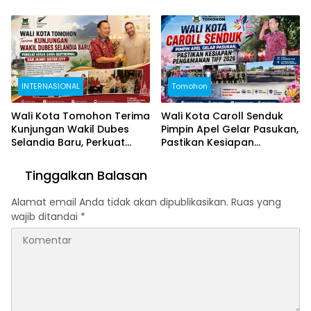
Keindahan Alam Tomohon
Lewat TIFF 2026
INTERNASIONAL
Tomohon
Wali Kota Tomohon Terima
Wali Kota Caroll Senduk
Kunjungan Wakil Dubes
Pimpin Apel Gelar Pasukan,
Selandia Baru, Perkuat
Pastikan Kesiapan
Kerja Sama Geothermal
Pengamanan TIFF 2026
dan Jajaki Sister City
Tinggalkan Balasan
Alamat email Anda tidak akan dipublikasikan.
Ruas yang
wajib ditandai
*