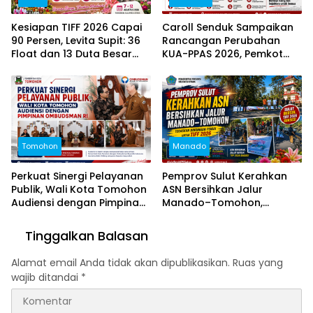
Kesiapan TIFF 2026 Capai
Caroll Senduk Sampaikan
90 Persen, Levita Supit: 36
Rancangan Perubahan
Float dan 13 Duta Besar
KUA-PPAS 2026, Pemkot
Siap Hadir
Tomohon Fokus Delapan
Prioritas Pembangunan
Tomohon
Manado
Perkuat Sinergi Pelayanan
Pemprov Sulut Kerahkan
Publik, Wali Kota Tomohon
ASN Bersihkan Jalur
Audiensi dengan Pimpinan
Manado–Tomohon,
Ombudsman RI
Tegaskan Dukungan Penuh
untuk TIFF 2026
Tinggalkan Balasan
Alamat email Anda tidak akan dipublikasikan.
Ruas yang
wajib ditandai
*