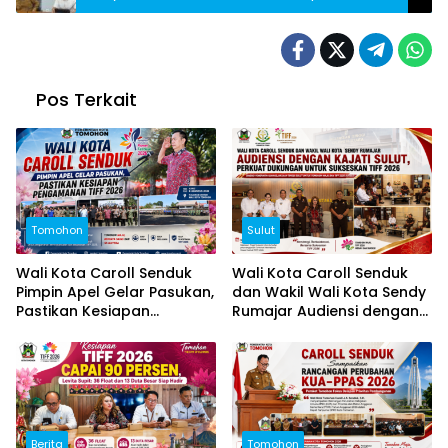
Kementerian PUPR
Pos Terkait
Tomohon
Sulut
Wali Kota Caroll Senduk
Wali Kota Caroll Senduk
Pimpin Apel Gelar Pasukan,
dan Wakil Wali Kota Sendy
Pastikan Kesiapan
Rumajar Audiensi dengan
Pengamanan TIFF 2026
Kajati Sulut, Perkuat
Dukungan untuk Sukseskan
TIFF 2026
Berita
Tomohon