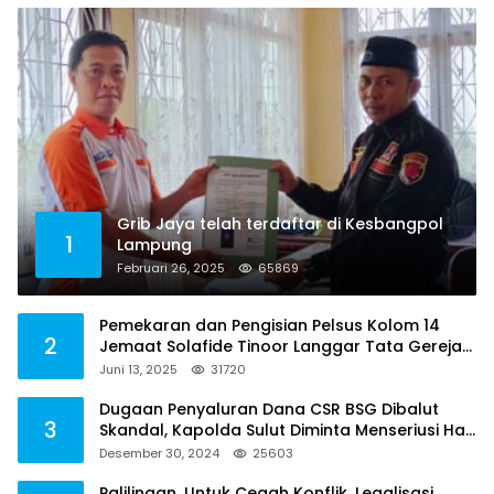
Grib Jaya telah terdaftar di Kesbangpol
1
Lampung
Februari 26, 2025
65869
Pemekaran dan Pengisian Pelsus Kolom 14
2
Jemaat Solafide Tinoor Langgar Tata Gereja
2021, Toreh : Ini Perbuatan Melawan Hukum
Juni 13, 2025
31720
Dugaan Penyaluran Dana CSR BSG Dibalut
3
Skandal, Kapolda Sulut Diminta Menseriusi Hal
ini
Desember 30, 2024
25603
Palilingan, Untuk Cegah Konflik, Legalisasi