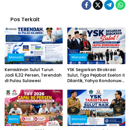
Pos Terkait
Manado
Manado
Kemiskinan Sulut Turun
YSK Segarkan Birokrasi
Jadi 6,32 Persen, Terendah
Sulut, Tiga Pejabat Eselon II
di Pulau Sulawesi
Dilantik, Yahya Rondonuwu
Dipercaya Pimpin Dinas
Pendidikan
Berita
Manado