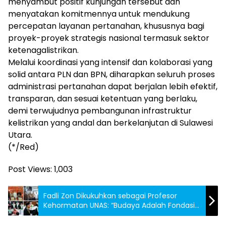
menyambut positif kunjungan tersebut dan
menyatakan komitmennya untuk mendukung
percepatan layanan pertanahan, khususnya bagi
proyek-proyek strategis nasional termasuk sektor
ketenagalistrikan.
Melalui koordinasi yang intensif dan kolaborasi yang
solid antara PLN dan BPN, diharapkan seluruh proses
administrasi pertanahan dapat berjalan lebih efektif,
transparan, dan sesuai ketentuan yang berlaku,
demi terwujudnya pembangunan infrastruktur
kelistrikan yang andal dan berkelanjutan di Sulawesi
Utara.
(*/Red)
Post Views:
1,003
Fadli Zon Dikukuhkan sebagai Profesor
Kehormatan UNAS: “Budaya Adalah Fondasi
Peradaban”