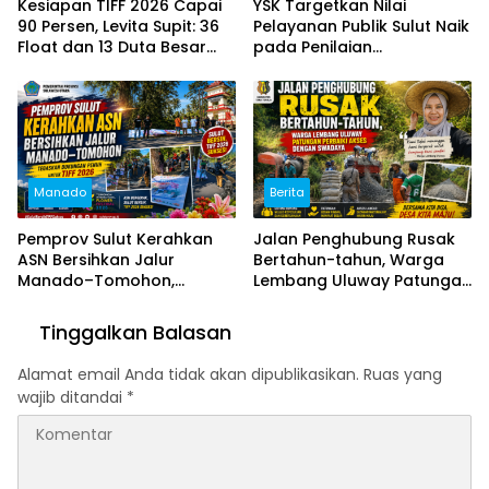
Kesiapan TIFF 2026 Capai
YSK Targetkan Nilai
90 Persen, Levita Supit: 36
Pelayanan Publik Sulut Naik
Float dan 13 Duta Besar
pada Penilaian
Siap Hadir
Ombudsman 2026
Manado
Berita
Pemprov Sulut Kerahkan
Jalan Penghubung Rusak
ASN Bersihkan Jalur
Bertahun-tahun, Warga
Manado–Tomohon,
Lembang Uluway Patungan
Tegaskan Dukungan Penuh
Perbaiki Akses dengan
untuk TIFF 2026
Swadaya
Tinggalkan Balasan
Alamat email Anda tidak akan dipublikasikan.
Ruas yang
wajib ditandai
*