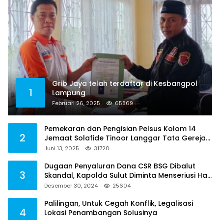
Grib Jaya telah terdaftar di Kesbangpol
1
Lampung
Februari 26, 2025
65869
Pemekaran dan Pengisian Pelsus Kolom 14
2
Jemaat Solafide Tinoor Langgar Tata Gereja
2021, Toreh : Ini Perbuatan Melawan Hukum
Juni 13, 2025
31720
Dugaan Penyaluran Dana CSR BSG Dibalut
3
Skandal, Kapolda Sulut Diminta Menseriusi Hal
ini
Desember 30, 2024
25604
Palilingan, Untuk Cegah Konflik, Legalisasi
4
Lokasi Penambangan Solusinya