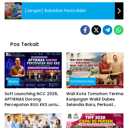
(Jangan) Bubarkan Pesta Babi!
Pos Terkait
Berita
INTERNASIONAL
Soft Launching NCC 2026,
Wali Kota Tomohon Terima
APTIKNAS Dorong
Kunjungan Wakil Dubes
Percepatan RUU KKS untuk
Selandia Baru, Perkuat
Memperkuat Kedaulatan
Kerja Sama Geothermal
Digital Indonesia
dan Jajaki Sister City