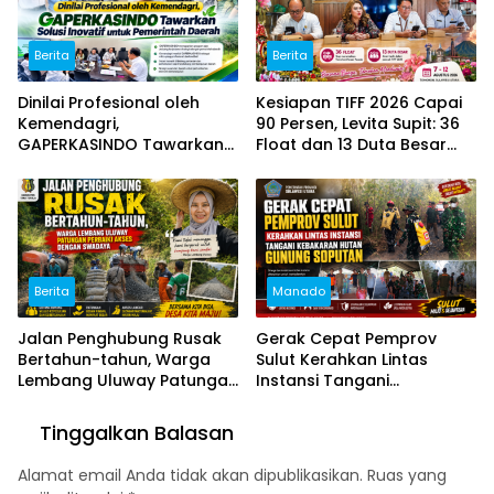
Berita
Berita
Dinilai Profesional oleh
Kesiapan TIFF 2026 Capai
Kemendagri,
90 Persen, Levita Supit: 36
GAPERKASINDO Tawarkan
Float dan 13 Duta Besar
Solusi Inovatif untuk
Siap Hadir
Pemerintah Daerah
Berita
Manado
Jalan Penghubung Rusak
Gerak Cepat Pemprov
Bertahun-tahun, Warga
Sulut Kerahkan Lintas
Lembang Uluway Patungan
Instansi Tangani
Perbaiki Akses dengan
Kebakaran Hutan Gunung
Swadaya
Soputan
Tinggalkan Balasan
Alamat email Anda tidak akan dipublikasikan.
Ruas yang