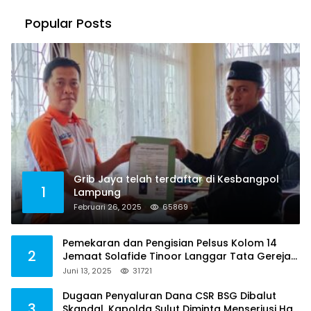
Popular Posts
Grib Jaya telah terdaftar di Kesbangpol
1
Lampung
Februari 26, 2025
65869
Pemekaran dan Pengisian Pelsus Kolom 14
2
Jemaat Solafide Tinoor Langgar Tata Gereja
2021, Toreh : Ini Perbuatan Melawan Hukum
Juni 13, 2025
31721
Dugaan Penyaluran Dana CSR BSG Dibalut
3
Skandal, Kapolda Sulut Diminta Menseriusi Hal