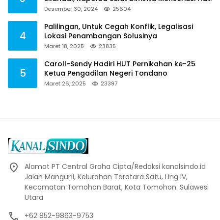
ini
Desember 30, 2024
25604
Palilingan, Untuk Cegah Konflik, Legalisasi
4
Lokasi Penambangan Solusinya
Maret 18, 2025
23835
Caroll-Sendy Hadiri HUT Pernikahan ke-25
5
Ketua Pengadilan Negeri Tondano
Maret 26, 2025
23397
Alamat PT Central Graha Cipta/Redaksi kanalsindo.id
Jalan Manguni, Kelurahan Taratara Satu, Ling IV,
Kecamatan Tomohon Barat, Kota Tomohon. Sulawesi
Utara
+62 852-9863-9753