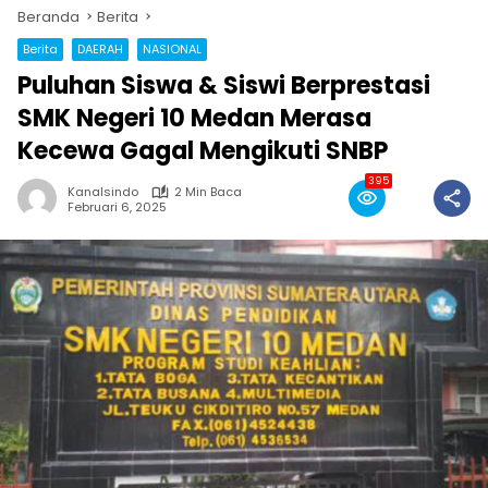
Beranda
Berita
Berita
DAERAH
NASIONAL
Puluhan Siswa & Siswi Berprestasi
SMK Negeri 10 Medan Merasa
Kecewa Gagal Mengikuti SNBP
395
Kanalsindo
2 Min Baca
Februari 6, 2025