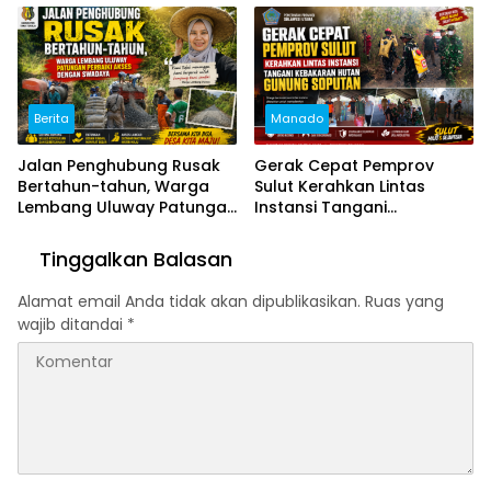
Pemerintah Daerah
Berita
Manado
Jalan Penghubung Rusak
Gerak Cepat Pemprov
Bertahun-tahun, Warga
Sulut Kerahkan Lintas
Lembang Uluway Patungan
Instansi Tangani
Perbaiki Akses dengan
Kebakaran Hutan Gunung
Swadaya
Soputan
Tinggalkan Balasan
Alamat email Anda tidak akan dipublikasikan.
Ruas yang
wajib ditandai
*