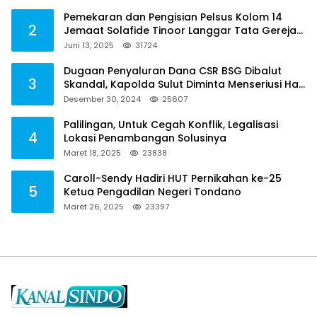
Pemekaran dan Pengisian Pelsus Kolom 14
2
Jemaat Solafide Tinoor Langgar Tata Gereja
2021, Toreh : Ini Perbuatan Melawan Hukum
Juni 13, 2025
31724
Dugaan Penyaluran Dana CSR BSG Dibalut
3
Skandal, Kapolda Sulut Diminta Menseriusi Hal
ini
Desember 30, 2024
25607
Palilingan, Untuk Cegah Konflik, Legalisasi
4
Lokasi Penambangan Solusinya
Maret 18, 2025
23838
Caroll-Sendy Hadiri HUT Pernikahan ke-25
5
Ketua Pengadilan Negeri Tondano
Maret 26, 2025
23397