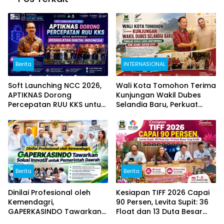
Berita
INTERNASIONAL
Soft Launching NCC 2026,
Wali Kota Tomohon Terima
APTIKNAS Dorong
Kunjungan Wakil Dubes
Percepatan RUU KKS untuk
Selandia Baru, Perkuat
Memperkuat Kedaulatan
Kerja Sama Geothermal
Digital Indonesia
dan Jajaki Sister City
Berita
Berita
Dinilai Profesional oleh
Kesiapan TIFF 2026 Capai
Kemendagri,
90 Persen, Levita Supit: 36
GAPERKASINDO Tawarkan
Float dan 13 Duta Besar
Solusi Inovatif untuk
Siap Hadir