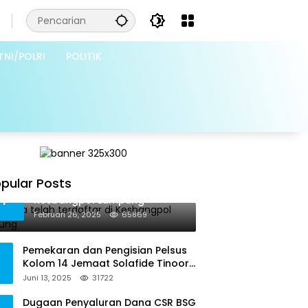
TNI/POLRI
POLITIK
pular Posts
Grib Jaya telah terdaftar di
1
Kesbangpol Lampung
Februari 26, 2025
65869
Pemekaran dan Pengisian Pelsus
Kolom 14 Jemaat Solafide Tinoor
Langgar Tata Gereja 2021, Toreh :
Juni 13, 2025
31722
Ini Perbuatan Melawan Hukum
Dugaan Penyaluran Dana CSR BSG