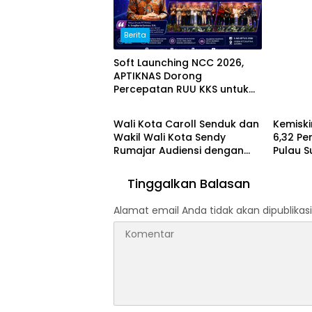
Sama G
Jajaki S
Berita
Soft Launching NCC 2026,
APTIKNAS Dorong
Percepatan RUU KKS untuk
Sulut
Manad
Memperkuat Kedaulatan
Digital Indonesia
Wali Kota Caroll Senduk dan
Kemiski
Wakil Wali Kota Sendy
6,32 Pe
Rumajar Audiensi dengan
Pulau S
Kajati Sulut, Perkuat
Dukungan untuk Sukseskan
Tinggalkan Balasan
TIFF 2026
Alamat email Anda tidak akan dipublikasi