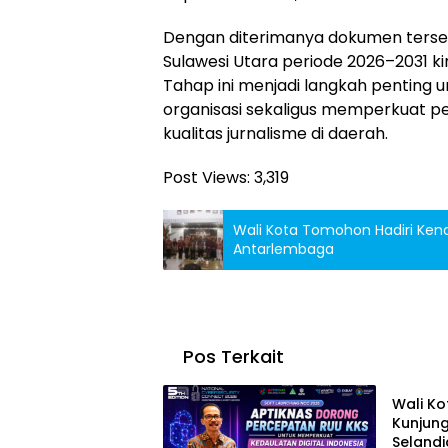
Dengan diterimanya dokumen terse
Sulawesi Utara periode 2026–2031 kin
Tahap ini menjadi langkah penting
organisasi sekaligus memperkuat p
kualitas jurnalisme di daerah.
Post Views:
3,319
Wali Kota Tomohon Hadiri Kenal
Antarlembaga
Pos Terkait
INTERN
Wali K
Kunjun
Selandi