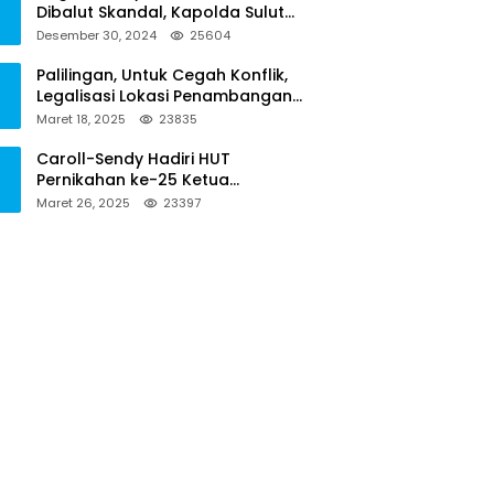
Dibalut Skandal, Kapolda Sulut
Diminta Menseriusi Hal ini
Desember 30, 2024
25604
Palilingan, Untuk Cegah Konflik,
Legalisasi Lokasi Penambangan
Solusinya
Maret 18, 2025
23835
Caroll-Sendy Hadiri HUT
Pernikahan ke-25 Ketua
Pengadilan Negeri Tondano
Maret 26, 2025
23397