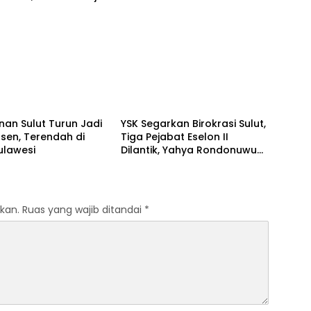
eothermal dan
untuk Pemerintah Daerah
ister City
o
Manado
nan Sulut Turun Jadi
YSK Segarkan Birokrasi Sulut,
rsen, Terendah di
Tiga Pejabat Eselon II
ulawesi
Dilantik, Yahya Rondonuwu
Dipercaya Pimpin Dinas
Pendidikan
kan.
Ruas yang wajib ditandai
*