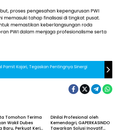
but, proses pengesahan kepengurusan PWI
i memasuki tahap finalisasi di tingkat pusat.
 untuk memastikan keberlangsungan roda
eran PWI dalam menjaga profesionalisme serta
 Pamit Kajari, Tegaskan Pentingnya Sinergi
ASIONAL
Berita
ota Tomohon Terima
Dinilai Profesional oleh
gan Wakil Dubes
Kemendagri, GAPERKASINDO
a Baru, Perkuat Kerja
Tawarkan Solusi Inovatif