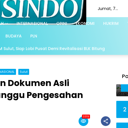
Jumat, 7
Agustus 2026
AH
INTERNASIONAL
OPINI
EKONOMI
HUKRIM
BUDAYA
PLN
Sulut, Siap Lobi Pusat Demi Revitalisasi BLK Bitung
NASIONAL
Sulut
Po
an Dokumen Asli
unggu Pengesahan
2
3319