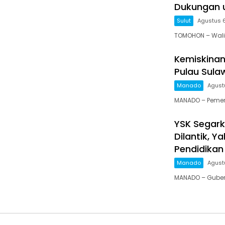
Dukungan u
Sulut
Agustus 
TOMOHON – Wali 
Kemiskinan 
Pulau Sula
Manado
Agust
MANADO – Pemeri
YSK Segarka
Dilantik, 
Pendidikan
Manado
Agust
MANADO – Gubern