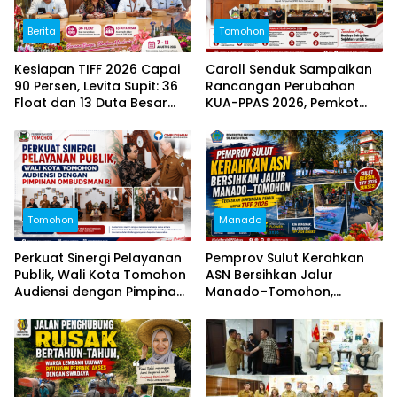
Berita
Tomohon
Kesiapan TIFF 2026 Capai
Caroll Senduk Sampaikan
90 Persen, Levita Supit: 36
Rancangan Perubahan
Float dan 13 Duta Besar
KUA-PPAS 2026, Pemkot
Siap Hadir
Tomohon Fokus Delapan
Prioritas Pembangunan
Tomohon
Manado
Perkuat Sinergi Pelayanan
Pemprov Sulut Kerahkan
Publik, Wali Kota Tomohon
ASN Bersihkan Jalur
Audiensi dengan Pimpinan
Manado–Tomohon,
Ombudsman RI
Tegaskan Dukungan Penuh
untuk TIFF 2026