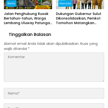
Berita
Manado
Jalan Penghubung Rusak
Dukungan Gubernur Sulut
Bertahun-tahun, Warga
Dikonsolidasikan, Pemkot
Lembang Uluway Patungan
Tomohon Matangkan
Perbaiki Akses dengan
Persiapan TIFF 2026
Swadaya
Tinggalkan Balasan
Alamat email Anda tidak akan dipublikasikan.
Ruas yang
wajib ditandai
*