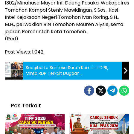
1302/Minahasa Mayor Inf. Daeng Pasaka, Wakapolres
Tomohon Kompol Stenly Mawidingan, S.Sos., Kasi
Intel Kejaksaan Negeri Tomohon Ivan Roring, S.H.,
M.H., perwakilan BIN Tomohon Mouren Alysie, serta
jajaran Pemerintah Kota Tomohon.
(Red)
Post Views:
1,042
Soegiharto Santoso Surati Komisi III DPR,
Minta RDP Terkait Dugaan
Ketidakprofesionalan Oknum Polri
Pos Terkait