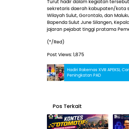
Turut hadir dalam kegiatan tersebut
sekretaris daerah kabupaten/kota s
Wilayah Sulut, Gorontalo, dan Maluk
Bapenda Sulut June Silangen, Kepala D
jajaran pejabat tinggi pratama Pe
(*/Red)
Post Views:
1,875
Hadiri Rakernas XVIII APEKSI, 
Peningkatan PAD
Pos Terkait