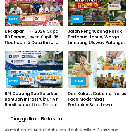
Berita
Berita
Kesiapan TIFF 2026 Capai
Jalan Penghubung Rusak
90 Persen, Levita Supit: 36
Bertahun-tahun, Warga
Float dan 13 Duta Besar
Lembang Uluway Patungan
Siap Hadir
Perbaiki Akses dengan
Swadaya
Berita
DAERAH
BRI Cabang Soe Salurkan
Dari Kakas, Gubernur Yulius
Bantuan Infrastruktur Air
Pacu Modernisasi
Bersih untuk Lima Desa di
Pertanian Sulut Lewat
Timor Tengah Selatan
Alsintan dan 43 Ton Benih
Jagung
Tinggalkan Balasan
Alamat email Anda tidak akan dipublikasikan.
Ruas yang