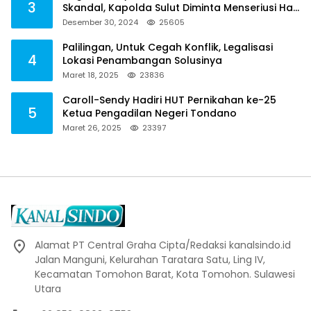
3
Skandal, Kapolda Sulut Diminta Menseriusi Hal
ini
Desember 30, 2024
25605
Palilingan, Untuk Cegah Konflik, Legalisasi
4
Lokasi Penambangan Solusinya
Maret 18, 2025
23836
Caroll-Sendy Hadiri HUT Pernikahan ke-25
5
Ketua Pengadilan Negeri Tondano
Maret 26, 2025
23397
Alamat PT Central Graha Cipta/Redaksi kanalsindo.id
Jalan Manguni, Kelurahan Taratara Satu, Ling IV,
Kecamatan Tomohon Barat, Kota Tomohon. Sulawesi
Utara