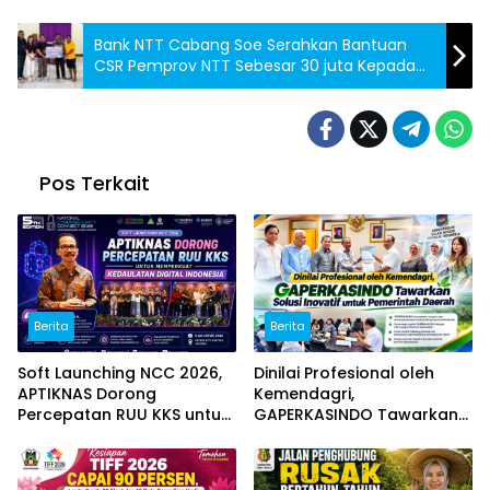
Bank NTT Cabang Soe Serahkan Bantuan
CSR Pemprov NTT Sebesar 30 juta Kepada
Kapela St. Andreas Enoana
Pos Terkait
Berita
Berita
Soft Launching NCC 2026,
Dinilai Profesional oleh
APTIKNAS Dorong
Kemendagri,
Percepatan RUU KKS untuk
GAPERKASINDO Tawarkan
Memperkuat Kedaulatan
Solusi Inovatif untuk
Digital Indonesia
Pemerintah Daerah