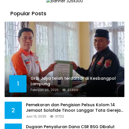
Popular Posts
Grib Jaya telah terdaftar di Kesbangpol
1
Lampung
Februari 26, 2025
65869
Pemekaran dan Pengisian Pelsus Kolom 14
2
Jemaat Solafide Tinoor Langgar Tata Gereja
2021, Toreh : Ini Perbuatan Melawan Hukum
Juni 13, 2025
31722
Dugaan Penyaluran Dana CSR BSG Dibalut