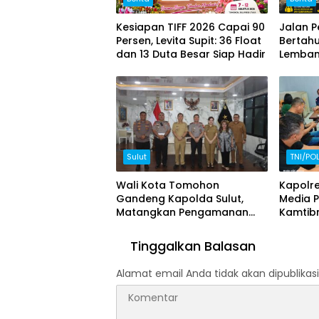
Kesiapan TIFF 2026 Capai 90
Jalan 
Persen, Levita Supit: 36 Float
Bertah
dan 13 Duta Besar Siap Hadir
Lemban
Perbaik
Swada
Sulut
TNI/POL
Wali Kota Tomohon
Kapolr
Gandeng Kapolda Sulut,
Media P
Matangkan Pengamanan
Kamtib
TIFF 2026
TIFF 20
Tinggalkan Balasan
Alamat email Anda tidak akan dipublikasi