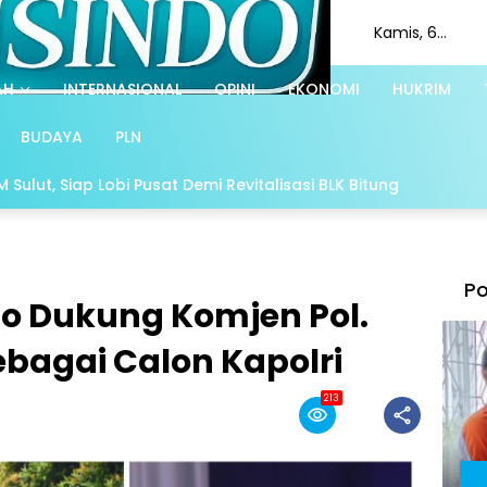
Kamis, 6
Agustus 2026
AH
INTERNASIONAL
OPINI
EKONOMI
HUKRIM
BUDAYA
PLN
Sulut, Siap Lobi Pusat Demi Revitalisasi BLK Bitung
Po
so Dukung Komjen Pol.
ebagai Calon Kapolri
213