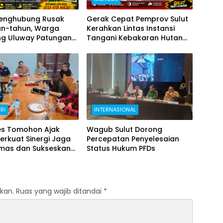
Penghubung Rusak
Gerak Cepat Pemprov Sulut
un-tahun, Warga
Kerahkan Lintas Instansi
g Uluway Patungan
Tangani Kebakaran Hutan
i Akses dengan
Gunung Soputan
ya
RI
INTERNASIONAL
es Tomohon Ajak
Wagub Sulut Dorong
erkuat Sinergi Jaga
Percepatan Penyelesaian
mas dan Sukseskan
Status Hukum PFDs
26
kan.
Ruas yang wajib ditandai
*