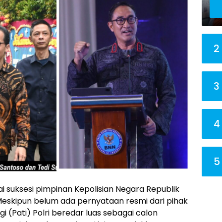
2
3
4
5
 suksesi pimpinan Kepolisian Negara Republik
Meskipun belum ada pernyataan resmi dari pihak
i (Pati) Polri beredar luas sebagai calon