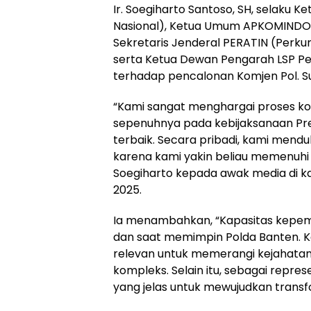
Ir. Soegiharto Santoso, SH, selaku 
Nasional), Ketua Umum APKOMINDO (
Sekretaris Jenderal PERATIN (Perku
serta Ketua Dewan Pengarah LSP P
terhadap pencalonan Komjen Pol. Suy
“Kami sangat menghargai proses ko
sepenuhnya pada kebijaksanaan Pres
terbaik. Secara pribadi, kami mendukun
karena kami yakin beliau memenuhi 
Soegiharto kepada awak media di ka
2025.
Ia menambahkan, “Kapasitas kepemi
dan saat memimpin Polda Banten. Ke
relevan untuk memerangi kejahatan
kompleks. Selain itu, sebagai represe
yang jelas untuk mewujudkan transfor