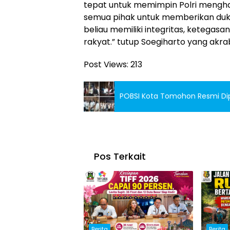
tepat untuk memimpin Polri mengh
semua pihak untuk memberikan duk
beliau memiliki integritas, ketegas
rakyat.” tutup Soegiharto yang akra
Post Views:
213
POBSI Kota Tomohon Resmi Dip
Pos Terkait
Berita
Berita