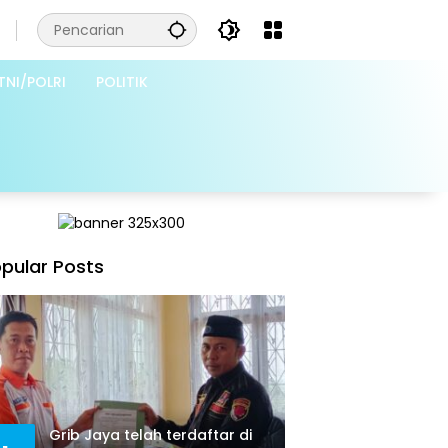
TNI/POLRI
POLITIK
pular Posts
Grib Jaya telah terdaftar di