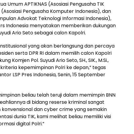
Ketua Umum APTIKNAS (Asosiasi Pengusaha TIK
Asosiasi Pengusaha Komputer Indonesia), dan
mpulan Advokat Teknologi Informasi Indonesia),
ers Indonesia menyatakan memberikan dukungan
udi Ario Seto sebagai calon Kapolri.
nstitusional yang akan berlangsung dan percaya
iden serta DPR RI dalam memilih calon Kapolri
g Komjen Pol. Suyudi Ario Seto, SH., SIK., M.Si.,
kriteria kepemimpinan Polri ke depan,” tegas
ntor LSP Pres Indonesia, Senin, 15 September
mpinan beliau telah teruji dalam memimpin BNN
ahliannya di bidang reserse kriminal sangat
 konvensional dan cyber crime yang semakin
ntasi dunia TIK, kami melihat beliau memiliki visi
masi digital Polri.”