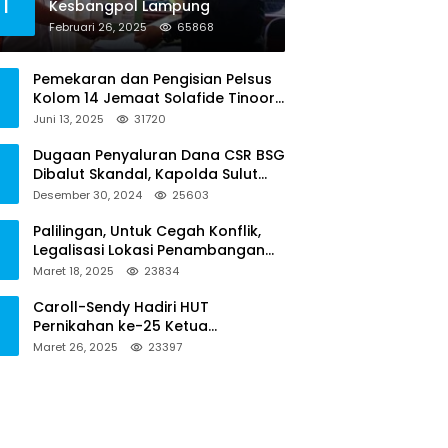
1
Kesbangpol Lampung
Februari 26, 2025
65868
Pemekaran dan Pengisian Pelsus
Kolom 14 Jemaat Solafide Tinoor
Langgar Tata Gereja 2021, Toreh :
Juni 13, 2025
31720
Ini Perbuatan Melawan Hukum
Dugaan Penyaluran Dana CSR BSG
Dibalut Skandal, Kapolda Sulut
Diminta Menseriusi Hal ini
Desember 30, 2024
25603
Palilingan, Untuk Cegah Konflik,
Legalisasi Lokasi Penambangan
Solusinya
Maret 18, 2025
23834
Caroll-Sendy Hadiri HUT
Pernikahan ke-25 Ketua
Pengadilan Negeri Tondano
Maret 26, 2025
23397