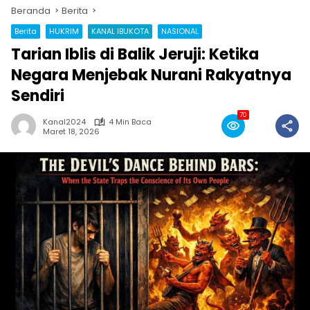
Beranda
Berita
Berita
HUKRIM
KANAL IBUKOTA
NASIONAL
Tarian Iblis di Balik Jeruji: Ketika
Negara Menjebak Nurani Rakyatnya
Sendiri
70
Kanal2024
4 Min Baca
Maret 18, 2026