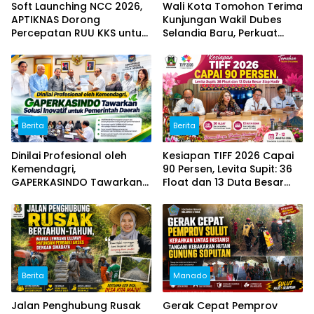
Soft Launching NCC 2026,
Wali Kota Tomohon Terima
APTIKNAS Dorong
Kunjungan Wakil Dubes
Percepatan RUU KKS untuk
Selandia Baru, Perkuat
Memperkuat Kedaulatan
Kerja Sama Geothermal
Digital Indonesia
dan Jajaki Sister City
Berita
Berita
Dinilai Profesional oleh
Kesiapan TIFF 2026 Capai
Kemendagri,
90 Persen, Levita Supit: 36
GAPERKASINDO Tawarkan
Float dan 13 Duta Besar
Solusi Inovatif untuk
Siap Hadir
Pemerintah Daerah
Berita
Manado
Jalan Penghubung Rusak
Gerak Cepat Pemprov