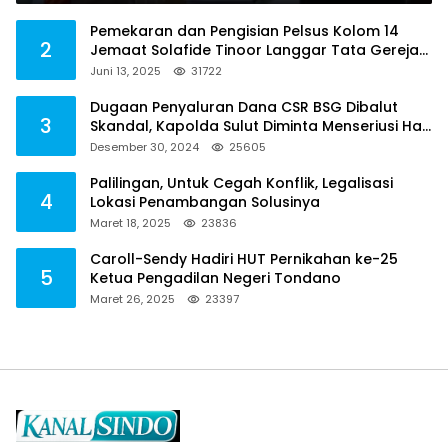
Pemekaran dan Pengisian Pelsus Kolom 14
2
Jemaat Solafide Tinoor Langgar Tata Gereja
2021, Toreh : Ini Perbuatan Melawan Hukum
Juni 13, 2025
31722
Dugaan Penyaluran Dana CSR BSG Dibalut
3
Skandal, Kapolda Sulut Diminta Menseriusi Hal
ini
Desember 30, 2024
25605
Palilingan, Untuk Cegah Konflik, Legalisasi
4
Lokasi Penambangan Solusinya
Maret 18, 2025
23836
Caroll-Sendy Hadiri HUT Pernikahan ke-25
5
Ketua Pengadilan Negeri Tondano
Maret 26, 2025
23397