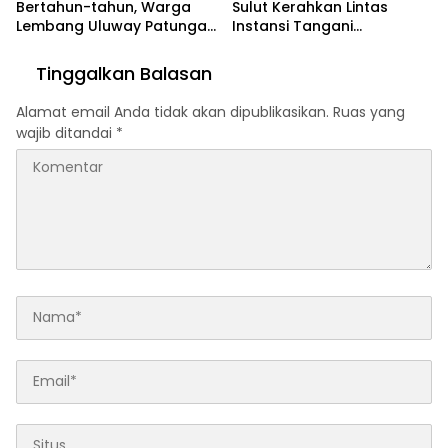
Bertahun-tahun, Warga
Sulut Kerahkan Lintas
Lembang Uluway Patungan
Instansi Tangani
Perbaiki Akses dengan
Kebakaran Hutan Gunung
Swadaya
Soputan
Tinggalkan Balasan
Alamat email Anda tidak akan dipublikasikan.
Ruas yang
wajib ditandai
*