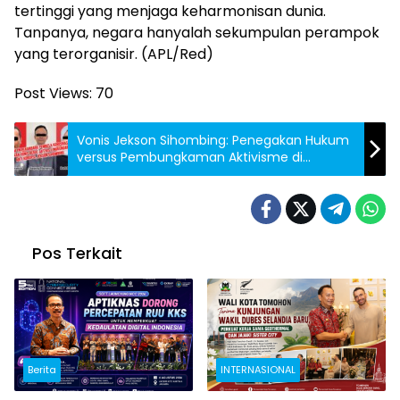
tertinggi yang menjaga keharmonisan dunia.
Tanpanya, negara hanyalah sekumpulan perampok
yang terorganisir. (APL/Red)
Post Views:
70
Vonis Jekson Sihombing: Penegakan Hukum
versus Pembungkaman Aktivisme di
Indonesia
Pos Terkait
Berita
INTERNASIONAL