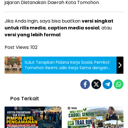
jajaran Distanakan Daerah Kota Tomohon.
Jika Anda ingin, saya bisa buatkan
versi singkat
untuk rilis media
,
caption media sosial
, atau
versi yang lebih formal
.
Post Views:
102
Sulut Terapkan Pidana Kerja Sosial, Pemkot
Tomohon Resmi Jalin Kerja Sama dengan
Kejari
Pos Terkait