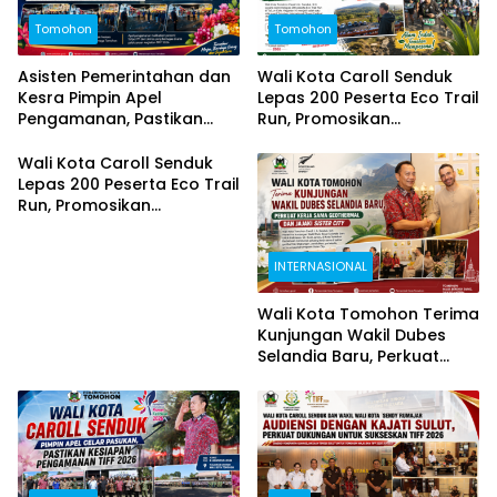
Tomohon
Tomohon
Asisten Pemerintahan dan
Wali Kota Caroll Senduk
Kesra Pimpin Apel
Lepas 200 Peserta Eco Trail
Pengamanan, Pastikan
Run, Promosikan
Puncak TIFF 2026 Berjalan
Keindahan Alam Tomohon
Aman dan Sukses
Lewat TIFF 2026
Wali Kota Caroll Senduk
Lepas 200 Peserta Eco Trail
Run, Promosikan
Keindahan Alam Tomohon
Lewat TIFF 2026
INTERNASIONAL
Wali Kota Tomohon Terima
Kunjungan Wakil Dubes
Selandia Baru, Perkuat
Kerja Sama Geothermal
dan Jajaki Sister City