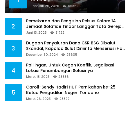
Februari 26, 2025
65869
Pemekaran dan Pengisian Pelsus Kolom 14
2
Jemaat Solafide Tinoor Langgar Tata Gereja
2021, Toreh : Ini Perbuatan Melawan Hukum
Juni 13, 2025
31722
Dugaan Penyaluran Dana CSR BSG Dibalut
3
Skandal, Kapolda Sulut Diminta Menseriusi Hal
ini
Desember 30, 2024
25605
Palilingan, Untuk Cegah Konflik, Legalisasi
4
Lokasi Penambangan Solusinya
Maret 18, 2025
23836
Caroll-Sendy Hadiri HUT Pernikahan ke-25
5
Ketua Pengadilan Negeri Tondano
Maret 26, 2025
23397