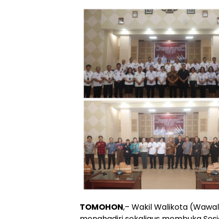
TOMOHON
,– Wakil Walikota (Wawa
menghadiri sekaligus membuka Sosia