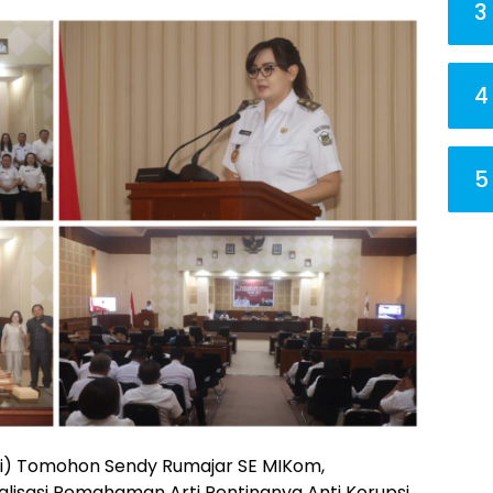
3
4
5
li) Tomohon Sendy Rumajar SE MIKom,
lisasi Pemahaman Arti Pentingnya Anti Korupsi