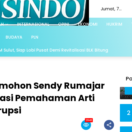
Jumat, 7
Agustus 2026
AH
INTERNASIONAL
OPINI
EKONOMI
HUKRIM
BUDAYA
PLN
Sulut, Siap Lobi Pusat Demi Revitalisasi BLK Bitung
Po
omohon Sendy Rumajar
sasi Pemahaman Arti
rupsi
2
2848