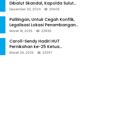
Dibalut Skandal, Kapolda Sulut
Diminta Menseriusi Hal ini
Desember 30, 2024
25605
Palilingan, Untuk Cegah Konflik,
Legalisasi Lokasi Penambangan
Solusinya
Maret 18, 2025
23836
Caroll-Sendy Hadiri HUT
Pernikahan ke-25 Ketua
Pengadilan Negeri Tondano
Maret 26, 2025
23397