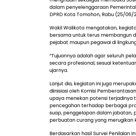
dalam penyelenggaraan Pemerintaha
DPRD Kota Tomohon, Rabu (25/06/2
Wakil Walikota mengatakan, kegiata
bersama untuk terus membangun dan
pejabat maupun pegawai di lingku
“Tujuannya adalah agar seluruh pe
secara profesional, sesuai ketentuan
ujarnya.
Lanjut dia, kegiatan ini juga meru
diinisiasi oleh Komisi Pemberantasa
upaya menekan potensi terjadinya t
pencegahan terhadap berbagai praktik
suap, penggelapan dalam jabatan, 
perbuatan curang yang merugikan 
Berdasarkan hasil Survei Penilaian I