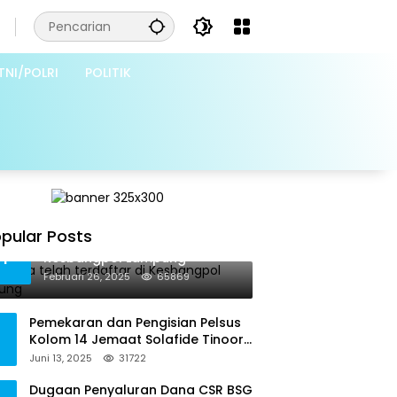
TNI/POLRI
POLITIK
pular Posts
Grib Jaya telah terdaftar di
1
Kesbangpol Lampung
Februari 26, 2025
65869
Pemekaran dan Pengisian Pelsus
Kolom 14 Jemaat Solafide Tinoor
Langgar Tata Gereja 2021, Toreh :
Juni 13, 2025
31722
Ini Perbuatan Melawan Hukum
Dugaan Penyaluran Dana CSR BSG