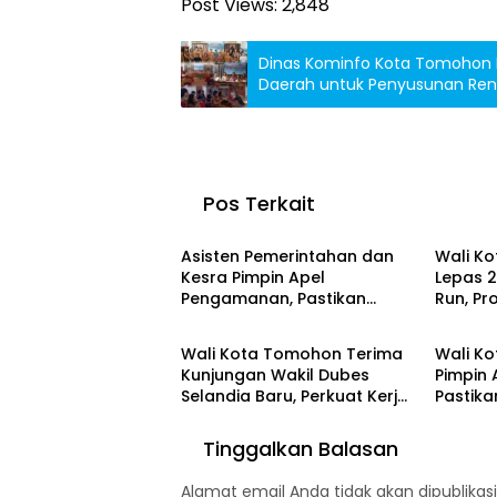
Post Views:
2,848
Dinas Kominfo Kota Tomohon 
Daerah untuk Penyusunan Ren
Pos Terkait
Tomohon
Tomoh
Asisten Pemerintahan dan
Wali Ko
Kesra Pimpin Apel
Lepas 2
Pengamanan, Pastikan
Run, P
INTERNASIONAL
Tomoh
Puncak TIFF 2026 Berjalan
Alam T
Aman dan Sukses
2026
Wali Kota Tomohon Terima
Wali Ko
Kunjungan Wakil Dubes
Pimpin 
Selandia Baru, Perkuat Kerja
Pastika
Sama Geothermal dan
Pengam
Jajaki Sister City
Tinggalkan Balasan
Alamat email Anda tidak akan dipublikasi