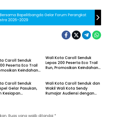
Bersama Bapelitbangda Gelar Forum Perangkat
stra 2026–2029
on
Wali Kota Caroll Senduk
ta Caroll Senduk
Lepas 200 Peserta Eco Trail
00 Peserta Eco Trail
Run, Promosikan Keindahan
romosikan Keindahan
Alam Tomohon Lewat TIFF
on
Sulut
omohon Lewat TIFF
2026
ta Caroll Senduk
Wali Kota Caroll Senduk dan
Apel Gelar Pasukan,
Wakil Wali Kota Sendy
n Kesiapan
Rumajar Audiensi dengan
anan TIFF 2026
Kajati Sulut, Perkuat
Dukungan untuk Sukseskan
TIFF 2026
kan.
Ruas yang wajib ditandai
*