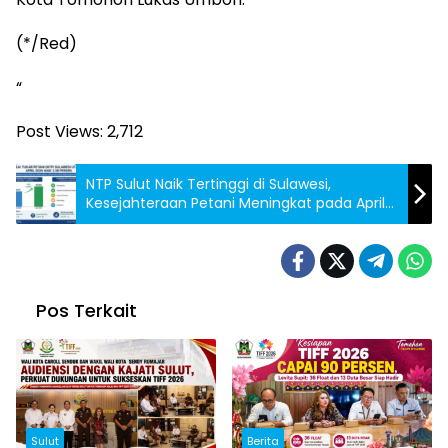
(*/Red)
“
Post Views:
2,712
NTP Sulut Naik Tertinggi di Sulawesi,
Kesejahteraan Petani Meningkat pada April
2026
Pos Terkait
Sulut
Berita