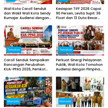
Wali Kota Caroll Senduk
Kesiapan TIFF 2026 Capai
dan Wakil Wali Kota Sendy
90 Persen, Levita Supit: 36
Rumajar Audiensi dengan
Float dan 13 Duta Besar
Kajati Sulut, Perkuat
Siap Hadir
Dukungan untuk Sukseskan
TIFF 2026
Tomohon
Tomohon
Caroll Senduk Sampaikan
Perkuat Sinergi Pelayanan
Rancangan Perubahan
Publik, Wali Kota Tomohon
KUA-PPAS 2026, Pemkot
Audiensi dengan Pimpinan
Tomohon Fokus Delapan
Ombudsman RI
Prioritas Pembangunan
Manado
Manado