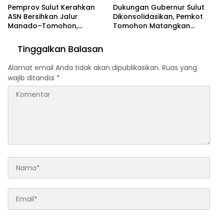
Pemprov Sulut Kerahkan
Dukungan Gubernur Sulut
ASN Bersihkan Jalur
Dikonsolidasikan, Pemkot
Manado–Tomohon,
Tomohon Matangkan
Tegaskan Dukungan Penuh
Persiapan TIFF 2026
untuk TIFF 2026
Tinggalkan Balasan
Alamat email Anda tidak akan dipublikasikan.
Ruas yang
wajib ditandai
*