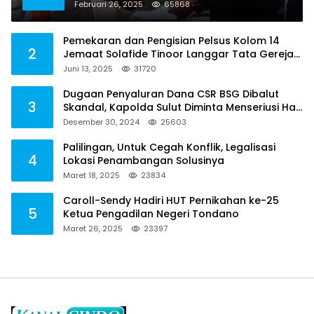
Februari 26, 2025
65868
Pemekaran dan Pengisian Pelsus Kolom 14
2
Jemaat Solafide Tinoor Langgar Tata Gereja
2021, Toreh : Ini Perbuatan Melawan Hukum
Juni 13, 2025
31720
Dugaan Penyaluran Dana CSR BSG Dibalut
3
Skandal, Kapolda Sulut Diminta Menseriusi Hal
ini
Desember 30, 2024
25603
Palilingan, Untuk Cegah Konflik, Legalisasi
4
Lokasi Penambangan Solusinya
Maret 18, 2025
23834
Caroll-Sendy Hadiri HUT Pernikahan ke-25
5
Ketua Pengadilan Negeri Tondano
Maret 26, 2025
23397