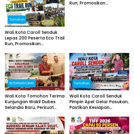
Run, Promosikan
Keindahan Alam Tomohon
Lewat TIFF 2026
Tomohon
Wali Kota Caroll Senduk
Lepas 200 Peserta Eco Trail
Run, Promosikan
Keindahan Alam Tomohon
Lewat TIFF 2026
INTERNASIONAL
Tomohon
Wali Kota Tomohon Terima
Wali Kota Caroll Senduk
Kunjungan Wakil Dubes
Pimpin Apel Gelar Pasukan,
Selandia Baru, Perkuat
Pastikan Kesiapan
Kerja Sama Geothermal
Pengamanan TIFF 2026
dan Jajaki Sister City