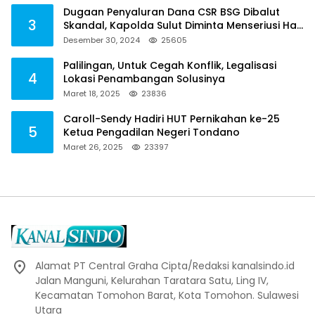
Dugaan Penyaluran Dana CSR BSG Dibalut
3
Skandal, Kapolda Sulut Diminta Menseriusi Hal
ini
Desember 30, 2024
25605
Palilingan, Untuk Cegah Konflik, Legalisasi
4
Lokasi Penambangan Solusinya
Maret 18, 2025
23836
Caroll-Sendy Hadiri HUT Pernikahan ke-25
5
Ketua Pengadilan Negeri Tondano
Maret 26, 2025
23397
Alamat PT Central Graha Cipta/Redaksi kanalsindo.id
Jalan Manguni, Kelurahan Taratara Satu, Ling IV,
Kecamatan Tomohon Barat, Kota Tomohon. Sulawesi
Utara