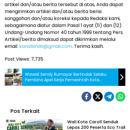
artikel dan/atau berita tersebut di atas, Anda dapat
mengirimkan artikel dan/atau berita berisi
sanggahan dan/atau koreksi kepada Redaksi kami,
sebagaimana diatur dalam Pasal 1 ayat (11) dan (12)
Undang-Undang Nomor 40 tahun 1999 tentang Pers.
Artikel/berita dimaksud dapat dikirimkan melalui
email:
kanalsindo@gmail.com
. Terima kasih.
Post Views:
7,735
Wawali Sendy Rumayar Bertindak Selaku
Pembina Apel Kerja Pemerintah Kota
Tomohon
Pos Terkait
Wali Kota Caroll Senduk
Lepas 200 Peserta Eco Trail