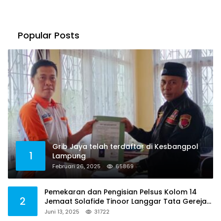
Popular Posts
Grib Jaya telah terdaftar di Kesbangpol
1
Lampung
Februari 26, 2025
65869
Pemekaran dan Pengisian Pelsus Kolom 14
2
Jemaat Solafide Tinoor Langgar Tata Gereja
2021, Toreh : Ini Perbuatan Melawan Hukum
Juni 13, 2025
31722