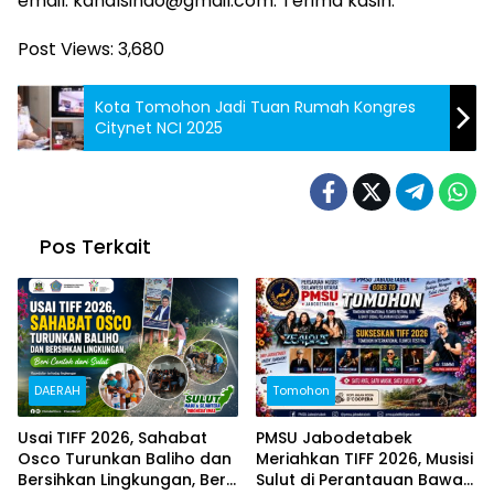
email: kanalsindo@gmail.com. Terima kasih.
Post Views:
3,680
Kota Tomohon Jadi Tuan Rumah Kongres
Citynet NCI 2025
Pos Terkait
DAERAH
Tomohon
Usai TIFF 2026, Sahabat
PMSU Jabodetabek
Osco Turunkan Baliho dan
Meriahkan TIFF 2026, Musisi
Bersihkan Lingkungan, Beri
Sulut di Perantauan Bawa