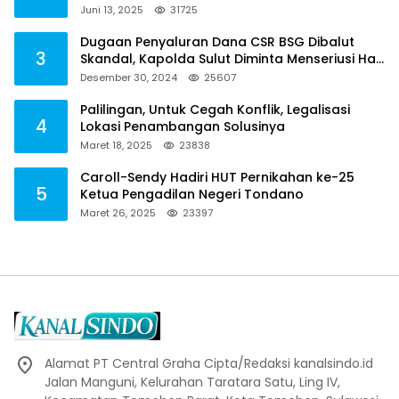
2021, Toreh : Ini Perbuatan Melawan Hukum
Juni 13, 2025
31725
Dugaan Penyaluran Dana CSR BSG Dibalut
3
Skandal, Kapolda Sulut Diminta Menseriusi Hal
ini
Desember 30, 2024
25607
Palilingan, Untuk Cegah Konflik, Legalisasi
4
Lokasi Penambangan Solusinya
Maret 18, 2025
23838
Caroll-Sendy Hadiri HUT Pernikahan ke-25
5
Ketua Pengadilan Negeri Tondano
Maret 26, 2025
23397
Alamat PT Central Graha Cipta/Redaksi kanalsindo.id
Jalan Manguni, Kelurahan Taratara Satu, Ling IV,