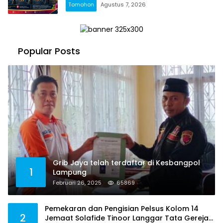
Tomohon
Agustus 7, 2026
Popular Posts
Grib Jaya telah terdaftar di Kesbangpol
1
Lampung
Februari 26, 2025
65869
Pemekaran dan Pengisian Pelsus Kolom 14
2
Jemaat Solafide Tinoor Langgar Tata Gereja