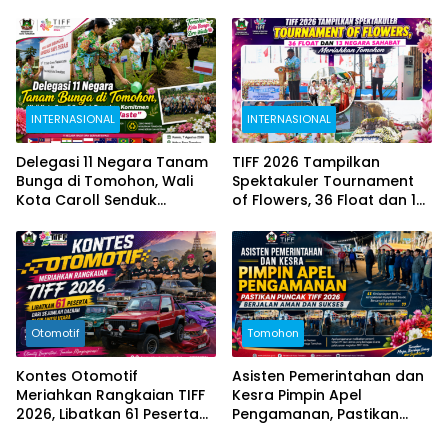
Contoh dari Sulut
Semangat “Torang Angkat
Sulut Lewat Musik”
INTERNASIONAL
INTERNASIONAL
Delegasi 11 Negara Tanam
TIFF 2026 Tampilkan
Bunga di Tomohon, Wali
Spektakuler Tournament
Kota Caroll Senduk
of Flowers, 36 Float dan 13
Tegaskan Komitmen “Kota
Negara Sahabat
Bunga, Zero Waste”
Meriahkan Tomohon
Otomotif
Tomohon
Kontes Otomotif
Asisten Pemerintahan dan
Meriahkan Rangkaian TIFF
Kesra Pimpin Apel
2026, Libatkan 61 Peserta
Pengamanan, Pastikan
dari Sejumlah Daerah di
Puncak TIFF 2026 Berjalan