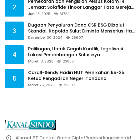
Pemekaran dan Pengisian Pelsus Kolom 14
2
Jemaat Solafide Tinoor Langgar Tata Gereja
2021, Toreh : Ini Perbuatan Melawan Hukum
Juni 13, 2025
31724
Dugaan Penyaluran Dana CSR BSG Dibalut
3
Skandal, Kapolda Sulut Diminta Menseriusi Hal
ini
Desember 30, 2024
25607
Palilingan, Untuk Cegah Konflik, Legalisasi
4
Lokasi Penambangan Solusinya
Maret 18, 2025
23838
Caroll-Sendy Hadiri HUT Pernikahan ke-25
5
Ketua Pengadilan Negeri Tondano
Maret 26, 2025
23397
Alamat PT Central Graha Cipta/Redaksi kanalsindo.id