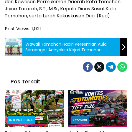
dan Kawasan Permukiman Daerah Kota Tomohon
Joice Taroreh, S.T., M.Si., Kepala Dinas Sosial Kota
Tomohon, serta Lurah Kakaskasen Dua. (Red)
Post Views:
1,021
Wawali Tomohon Hadiri Peresmian Aula
Semangat Adhyaksa Kejari Tomohon
Pos Terkait
INTERNASIONAL
Otomotif