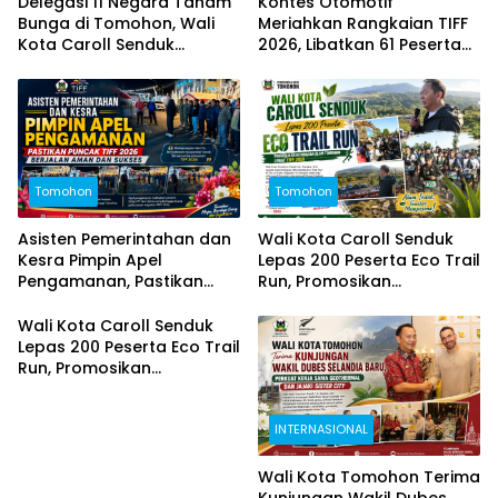
Delegasi 11 Negara Tanam
Kontes Otomotif
Bunga di Tomohon, Wali
Meriahkan Rangkaian TIFF
Kota Caroll Senduk
2026, Libatkan 61 Peserta
Tegaskan Komitmen “Kota
dari Sejumlah Daerah di
Bunga, Zero Waste”
Sulut
Tomohon
Tomohon
Asisten Pemerintahan dan
Wali Kota Caroll Senduk
Kesra Pimpin Apel
Lepas 200 Peserta Eco Trail
Pengamanan, Pastikan
Run, Promosikan
Puncak TIFF 2026 Berjalan
Keindahan Alam Tomohon
Aman dan Sukses
Lewat TIFF 2026
Wali Kota Caroll Senduk
Lepas 200 Peserta Eco Trail
Run, Promosikan
Keindahan Alam Tomohon
Lewat TIFF 2026
INTERNASIONAL
Wali Kota Tomohon Terima