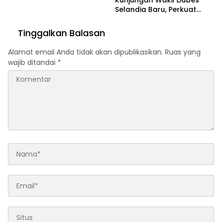
Kunjungan Wakil Dubes
Selandia Baru, Perkuat
Kerja Sama Geothermal
dan Jajaki Sister City
Tinggalkan Balasan
Alamat email Anda tidak akan dipublikasikan.
Ruas yang
wajib ditandai
*