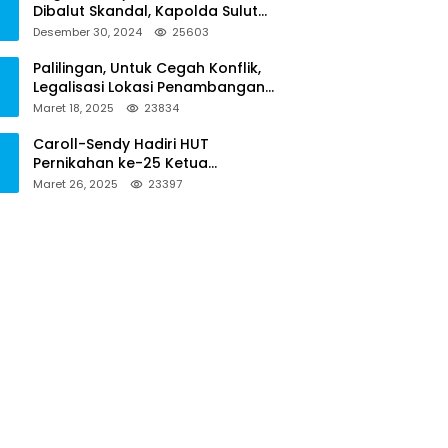
Dibalut Skandal, Kapolda Sulut
Diminta Menseriusi Hal ini
Desember 30, 2024
25603
Palilingan, Untuk Cegah Konflik,
Legalisasi Lokasi Penambangan
Solusinya
Maret 18, 2025
23834
Caroll-Sendy Hadiri HUT
Pernikahan ke-25 Ketua
Pengadilan Negeri Tondano
Maret 26, 2025
23397