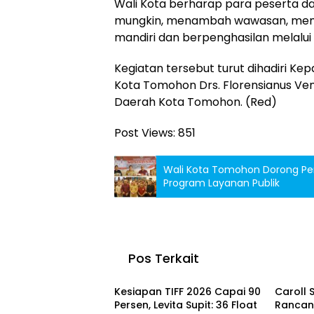
Wali Kota berharap para peserta d
mungkin, menambah wawasan, memunc
mandiri dan berpenghasilan melalui
Kegiatan tersebut turut dihadiri K
Kota Tomohon Drs. Florensianus Vent
Daerah Kota Tomohon. (Red)
Post Views:
851
Wali Kota Tomohon Dorong P
Program Layanan Publik
Pos Terkait
Berita
Tomoh
Kesiapan TIFF 2026 Capai 90
Caroll
Persen, Levita Supit: 36 Float
Rancan