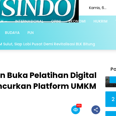
Kamis, 6
Agustus 2026
AH
INTERNASIONAL
OPINI
EKONOMI
HUKRIM
BUDAYA
PLN
Sulut, Siap Lobi Pusat Demi Revitalisasi BLK Bitung
Po
 Buka Pelatihan Digital
ncurkan Platform UMKM
2
851