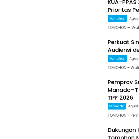
KUA-PPAS 
Prioritas 
Tomohon
Agust
TOMOHON — Wali 
Perkuat Si
Audiensi 
Tomohon
Agust
TOMOHON – Wali 
Pemprov Su
Manado–To
TIFF 2026
Manado
Agust
TOMOHON – Peme
Dukungan G
Tomohon M