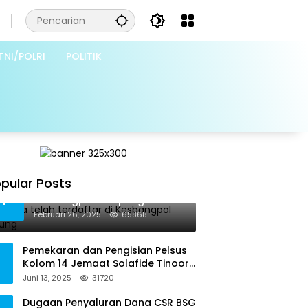
TNI/POLRI
POLITIK
pular Posts
Grib Jaya telah terdaftar di
1
Kesbangpol Lampung
Februari 26, 2025
65868
Pemekaran dan Pengisian Pelsus
Kolom 14 Jemaat Solafide Tinoor
Langgar Tata Gereja 2021, Toreh :
Juni 13, 2025
31720
Ini Perbuatan Melawan Hukum
Dugaan Penyaluran Dana CSR BSG