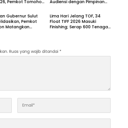
026, Pemkot Tomohon
Audiensi dengan Pimpinan
o
Tomohon
elapan Prioritas
Ombudsman RI
ngunan
an Gubernur Sulut
Lima Hari Jelang TOF, 34
lidasikan, Pemkot
Float TIFF 2026 Masuki
on Matangkan
Finishing; Serap 600 Tenaga
an TIFF 2026
Kerja Lokal
kan.
Ruas yang wajib ditandai
*