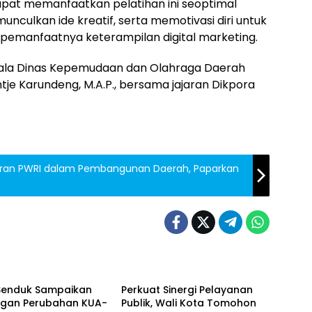
apat memanfaatkan pelatihan ini seoptimal
ulkan ide kreatif, serta memotivasi diri untuk
 pemanfaatnya keterampilan digital marketing.
epala Dinas Kepemudaan dan Olahraga Daerah
je Karundeng, M.A.P., bersama jajaran Dikpora
eran PWRI dalam Pembangunan Daerah, Paparkan
on
Tomohon
 Senduk Sampaikan
Perkuat Sinergi Pelayanan
gan Perubahan KUA-
Publik, Wali Kota Tomohon