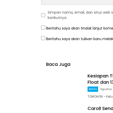
Simpan nama, email, dan situs web 
berikutnya.
Beritahu saya akan tindak lanjut kome
Beritahu saya akan tulisan baru melalu
Baca Juga
Kesiapan TI
Float dan 1
Berita
Agustus 
TOMOHON – Ketua
Caroll Se