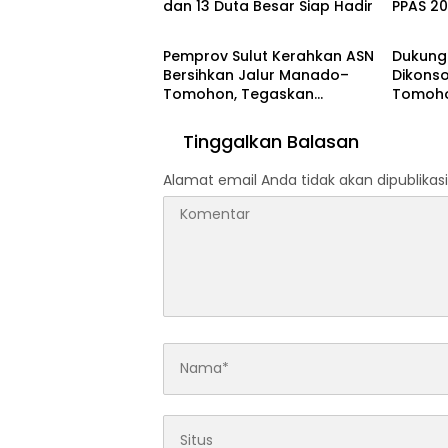
dan 13 Duta Besar Siap Hadir
PPAS 2
Manado
Manad
Fokus D
Pemba
Pemprov Sulut Kerahkan ASN
Dukung
Bersihkan Jalur Manado–
Dikonso
Tomohon, Tegaskan
Tomoh
Dukungan Penuh untuk TIFF
Persiap
2026
Tinggalkan Balasan
Alamat email Anda tidak akan dipublikasi