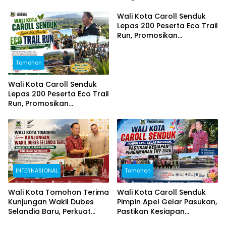
dari Sejumlah Daerah di
Puncak TIFF 2026 Berjalan
Sulut
Aman dan Sukses
Wali Kota Caroll Senduk
Lepas 200 Peserta Eco Trail
Run, Promosikan
Keindahan Alam Tomohon
Lewat TIFF 2026
Tomohon
Wali Kota Caroll Senduk
Lepas 200 Peserta Eco Trail
Run, Promosikan
Keindahan Alam Tomohon
Lewat TIFF 2026
INTERNASIONAL
Tomohon
Wali Kota Tomohon Terima
Wali Kota Caroll Senduk
Kunjungan Wakil Dubes
Pimpin Apel Gelar Pasukan,
Selandia Baru, Perkuat
Pastikan Kesiapan
Kerja Sama Geothermal
Pengamanan TIFF 2026