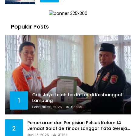
Popular Posts
Grib Jaya telah terdaftar di Kesbangpol
1
Lampung
Februari 26, 2025
65869
Pemekaran dan Pengisian Pelsus Kolom 14
2
Jemaat Solafide Tinoor Langgar Tata Gereja
2021, Toreh : Ini Perbuatan Melawan Hukum
Juni 13, 2025
31724