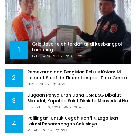
Grib Jaya telah terdaftar di Kesbangpol
1
Lampung
Februari 26, 2025
65869
Pemekaran dan Pengisian Pelsus Kolom 14
2
Jemaat Solafide Tinoor Langgar Tata Gereja
2021, Toreh : Ini Perbuatan Melawan Hukum
Juni 13, 2025
31721
Dugaan Penyaluran Dana CSR BSG Dibalut
3
Skandal, Kapolda Sulut Diminta Menseriusi Hal
ini
Desember 30, 2024
25604
Palilingan, Untuk Cegah Konflik, Legalisasi
4
Lokasi Penambangan Solusinya
Maret 18, 2025
23835