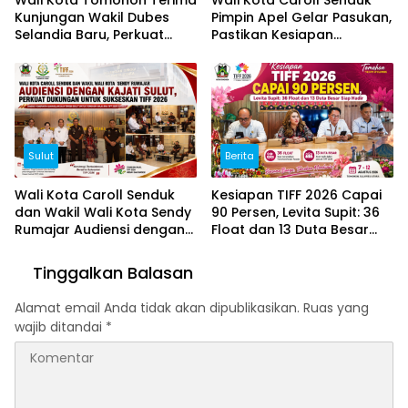
Wali Kota Tomohon Terima
Wali Kota Caroll Senduk
Kunjungan Wakil Dubes
Pimpin Apel Gelar Pasukan,
Selandia Baru, Perkuat
Pastikan Kesiapan
Kerja Sama Geothermal
Pengamanan TIFF 2026
dan Jajaki Sister City
Sulut
Berita
Wali Kota Caroll Senduk
Kesiapan TIFF 2026 Capai
dan Wakil Wali Kota Sendy
90 Persen, Levita Supit: 36
Rumajar Audiensi dengan
Float dan 13 Duta Besar
Kajati Sulut, Perkuat
Siap Hadir
Dukungan untuk Sukseskan
Tinggalkan Balasan
TIFF 2026
Alamat email Anda tidak akan dipublikasikan.
Ruas yang
wajib ditandai
*