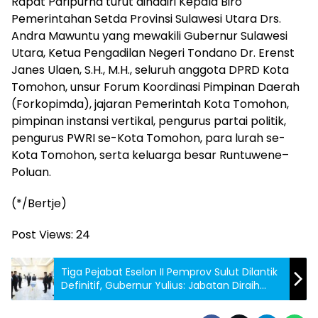
Rapat Paripurna turut dihadiri Kepala Biro
Pemerintahan Setda Provinsi Sulawesi Utara Drs.
Andra Mawuntu yang mewakili Gubernur Sulawesi
Utara, Ketua Pengadilan Negeri Tondano Dr. Erenst
Janes Ulaen, S.H., M.H., seluruh anggota DPRD Kota
Tomohon, unsur Forum Koordinasi Pimpinan Daerah
(Forkopimda), jajaran Pemerintah Kota Tomohon,
pimpinan instansi vertikal, pengurus partai politik,
pengurus PWRI se-Kota Tomohon, para lurah se-
Kota Tomohon, serta keluarga besar Runtuwene–
Poluan.
(*/Bertje)
Post Views:
24
Tiga Pejabat Eselon II Pemprov Sulut Dilantik
Definitif, Gubernur Yulius: Jabatan Diraih
Lewat Kinerja