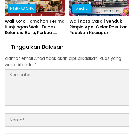
INTERNASIONAL
Tomohon
Wali Kota Tomohon Terima
Wali Kota Caroll Senduk
Kunjungan Wakil Dubes
Pimpin Apel Gelar Pasukan,
Selandia Baru, Perkuat
Pastikan Kesiapan
Kerja Sama Geothermal
Pengamanan TIFF 2026
dan Jajaki Sister City
Tinggalkan Balasan
Alamat email Anda tidak akan dipublikasikan.
Ruas yang
wajib ditandai
*