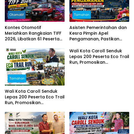
Otomotif
Tomohon
Kontes Otomotif
Asisten Pemerintahan dan
Meriahkan Rangkaian TIFF
Kesra Pimpin Apel
2026, Libatkan 61 Peserta
Pengamanan, Pastikan
dari Sejumlah Daerah di
Puncak TIFF 2026 Berjalan
Sulut
Aman dan Sukses
Wali Kota Caroll Senduk
Lepas 200 Peserta Eco Trail
Run, Promosikan
Keindahan Alam Tomohon
Lewat TIFF 2026
Tomohon
Wali Kota Caroll Senduk
Lepas 200 Peserta Eco Trail
Run, Promosikan
Keindahan Alam Tomohon
Lewat TIFF 2026