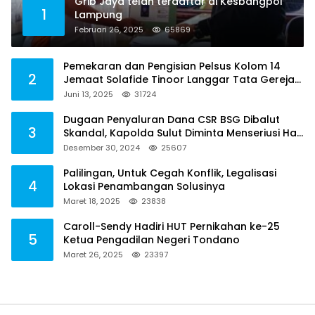
Grib Jaya telah terdaftar di Kesbangpol
1
Lampung
Februari 26, 2025
65869
Pemekaran dan Pengisian Pelsus Kolom 14
2
Jemaat Solafide Tinoor Langgar Tata Gereja
2021, Toreh : Ini Perbuatan Melawan Hukum
Juni 13, 2025
31724
Dugaan Penyaluran Dana CSR BSG Dibalut
3
Skandal, Kapolda Sulut Diminta Menseriusi Hal
ini
Desember 30, 2024
25607
Palilingan, Untuk Cegah Konflik, Legalisasi
4
Lokasi Penambangan Solusinya
Maret 18, 2025
23838
Caroll-Sendy Hadiri HUT Pernikahan ke-25
5
Ketua Pengadilan Negeri Tondano
Maret 26, 2025
23397