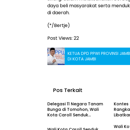
daya beli masyarakat serta mendu
di daerah.
(*/Bertje)
Post Views:
22
KETUA DPD PPWI PROVINSI JAMBI 
DI KOTA JAMBI
Pos Terkait
INTERNASIONAL
Otomot
Delegasi 11 Negara Tanam
Kontes
Bunga di Tomohon, Wali
Rangkai
Kota Caroll Senduk
Libatka
Tomohon
Tegaskan Komitmen “Kota
Sejumla
Bunga, Zero Waste”
Wali Ko
Wali Kota Caroll Senduk