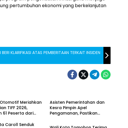
kung pertumbuhan ekonomi yang berkelanjutan
BERI KLARIFIKASI ATAS PEMBERITAAN TERKAIT INSIDEN
if
Tomohon
 Otomotif Meriahkan
Asisten Pemerintahan dan
an TIFF 2026,
Kesra Pimpin Apel
n 61 Peserta dari
Pengamanan, Pastikan
INTERNASIONAL
h Daerah di Sulut
Puncak TIFF 2026 Berjalan
Aman dan Sukses
ta Caroll Senduk
Wali Kota Tomohon Terima