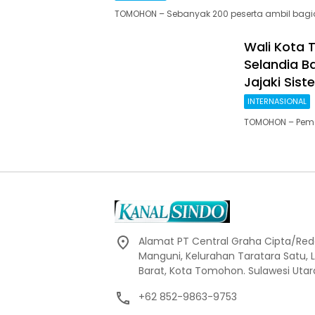
TOMOHON – Sebanyak 200 peserta ambil bag
Wali Kota 
Selandia B
Jajaki Siste
INTERNASIONAL
TOMOHON – Peme
Alamat PT Central Graha Cipta/Reda
Manguni, Kelurahan Taratara Satu,
Barat, Kota Tomohon. Sulawesi Utar
+62 852-9863-9753