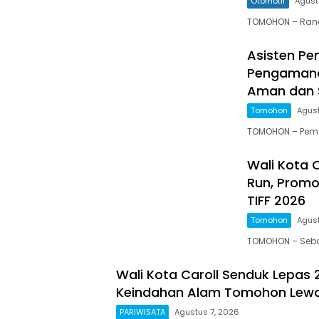
Otomotif
Agust
TOMOHON – Rangk
Asisten Pe
Pengamanan
Aman dan 
Tomohon
Agust
TOMOHON – Peme
Wali Kota C
Run, Prom
TIFF 2026
Tomohon
Agust
TOMOHON – Seba
Wali Kota Caroll Senduk Lepas 
Keindahan Alam Tomohon Lewat
PARIWISATA
Agustus 7, 2026