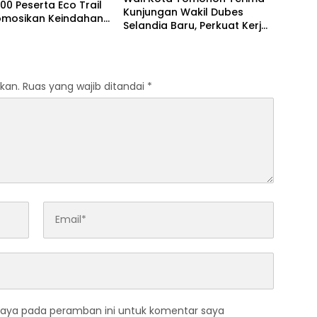
00 Peserta Eco Trail
Kunjungan Wakil Dubes
romosikan Keindahan
Selandia Baru, Perkuat Kerja
omohon Lewat TIFF
Sama Geothermal dan
Jajaki Sister City
kan.
Ruas yang wajib ditandai
*
saya pada peramban ini untuk komentar saya