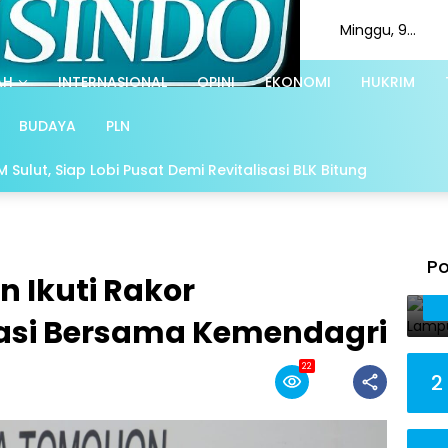
Minggu, 9
Agustus 2026
AH
INTERNASIONAL
OPINI
EKONOMI
HUKRIM
BUDAYA
PLN
Sulut, Siap Lobi Pusat Demi Revitalisasi BLK Bitung
Po
 Ikuti Rakor
lasi Bersama Kemendagri
22
2