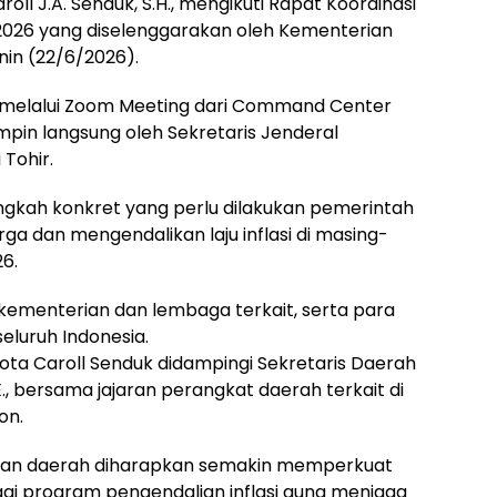
ll J.A. Senduk, S.H., mengikuti Rapat Koordinasi
 2026 yang diselenggarakan oleh Kementerian
nin (22/6/2026).
ual melalui Zoom Meeting dari Command Center
pin langsung oleh Sekretaris Jenderal
Tohir.
ngkah konkret yang perlu dilakukan pemerintah
ga dan mengendalikan laju inflasi di masing-
6.
n kementerian dan lembaga terkait, serta para
seluruh Indonesia.
ta Caroll Senduk didampingi Sekretaris Daerah
E., bersama jajaran perangkat daerah terkait di
on.
at dan daerah diharapkan semakin memperkuat
ai program pengendalian inflasi guna menjaga