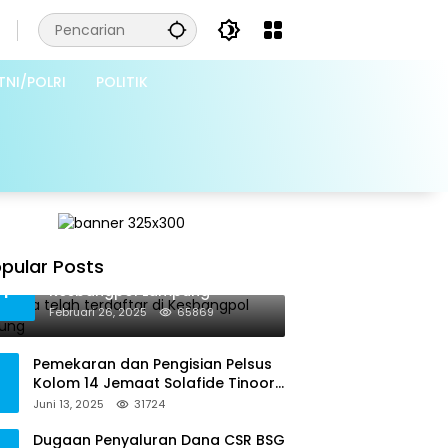
TNI/POLRI
POLITIK
pular Posts
Grib Jaya telah terdaftar di
1
Kesbangpol Lampung
Februari 26, 2025
65869
Pemekaran dan Pengisian Pelsus
Kolom 14 Jemaat Solafide Tinoor
Langgar Tata Gereja 2021, Toreh :
Juni 13, 2025
31724
Ini Perbuatan Melawan Hukum
Dugaan Penyaluran Dana CSR BSG