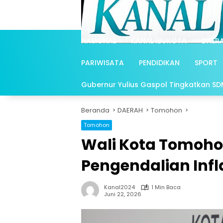
Langsung
ke
konten
NASIONAL
KANAL IBUKOTA
DAER
PARIWISATA
PENDIDIKAN
SPORT
Gubernur Yulius Gaspol Tingkatkan SDM 
Beranda
DAERAH
Tomohon
Tomohon
Wali Kota Tomohon
Pengendalian Inf
Kanal2024
1 Min Baca
Juni 22, 2026