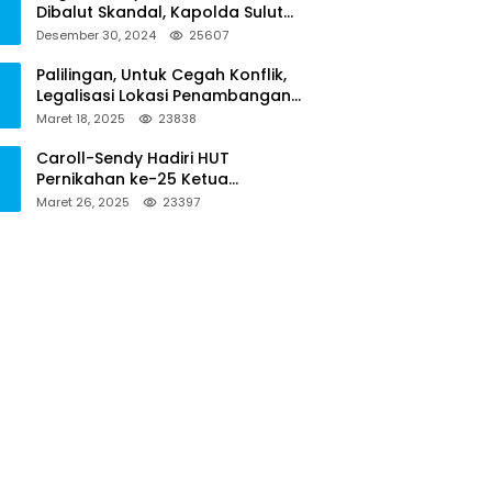
Dibalut Skandal, Kapolda Sulut
Diminta Menseriusi Hal ini
Desember 30, 2024
25607
Palilingan, Untuk Cegah Konflik,
Legalisasi Lokasi Penambangan
Solusinya
Maret 18, 2025
23838
Caroll-Sendy Hadiri HUT
Pernikahan ke-25 Ketua
Pengadilan Negeri Tondano
Maret 26, 2025
23397