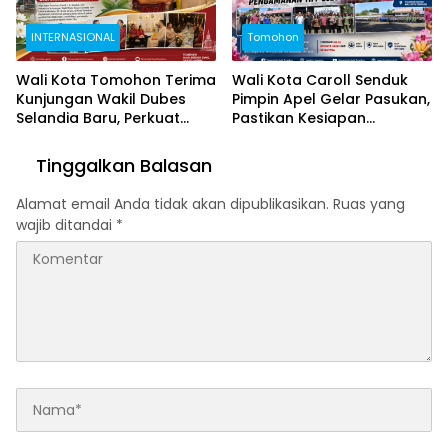
INTERNASIONAL
Tomohon
Wali Kota Tomohon Terima
Wali Kota Caroll Senduk
Kunjungan Wakil Dubes
Pimpin Apel Gelar Pasukan,
Selandia Baru, Perkuat
Pastikan Kesiapan
Kerja Sama Geothermal
Pengamanan TIFF 2026
dan Jajaki Sister City
Tinggalkan Balasan
Alamat email Anda tidak akan dipublikasikan.
Ruas yang
wajib ditandai
*