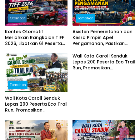
Otomotif
Tomohon
Kontes Otomotif
Asisten Pemerintahan dan
Meriahkan Rangkaian TIFF
Kesra Pimpin Apel
2026, Libatkan 61 Peserta
Pengamanan, Pastikan
dari Sejumlah Daerah di
Puncak TIFF 2026 Berjalan
Sulut
Aman dan Sukses
Wali Kota Caroll Senduk
Lepas 200 Peserta Eco Trail
Run, Promosikan
Keindahan Alam Tomohon
Lewat TIFF 2026
Tomohon
Wali Kota Caroll Senduk
Lepas 200 Peserta Eco Trail
Run, Promosikan
Keindahan Alam Tomohon
Lewat TIFF 2026