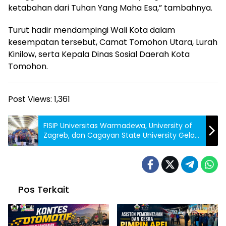
ketabahan dari Tuhan Yang Maha Esa,” tambahnya.
Turut hadir mendampingi Wali Kota dalam
kesempatan tersebut, Camat Tomohon Utara, Lurah
Kinilow, serta Kepala Dinas Sosial Daerah Kota
Tomohon.
Post Views:
1,361
FISIP Universitas Warmadewa, University of
Zagreb, dan Cagayan State University Gelar
Seminar Internasional Bahas Isu Keamanan
dan Politik Luar Negeri Eropa dan Asia
Tenggara
Pos Terkait