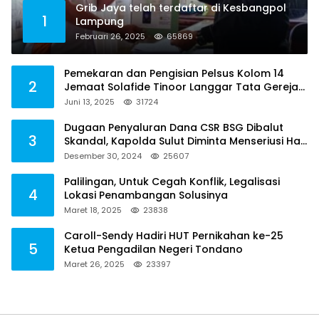
Grib Jaya telah terdaftar di Kesbangpol
1
Lampung
Februari 26, 2025
65869
Pemekaran dan Pengisian Pelsus Kolom 14
2
Jemaat Solafide Tinoor Langgar Tata Gereja
2021, Toreh : Ini Perbuatan Melawan Hukum
Juni 13, 2025
31724
Dugaan Penyaluran Dana CSR BSG Dibalut
3
Skandal, Kapolda Sulut Diminta Menseriusi Hal
ini
Desember 30, 2024
25607
Palilingan, Untuk Cegah Konflik, Legalisasi
4
Lokasi Penambangan Solusinya
Maret 18, 2025
23838
Caroll-Sendy Hadiri HUT Pernikahan ke-25
5
Ketua Pengadilan Negeri Tondano
Maret 26, 2025
23397