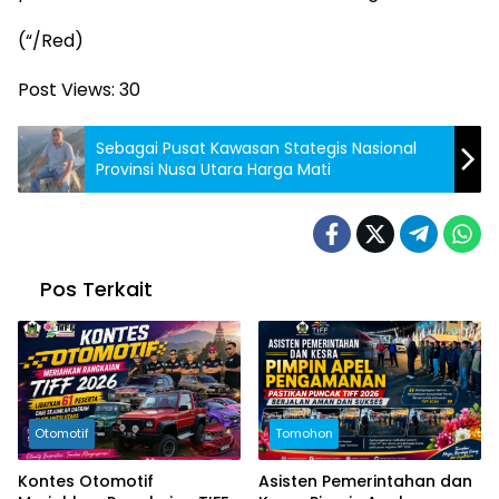
(“/Red)
Post Views:
30
Sebagai Pusat Kawasan Stategis Nasional
Provinsi Nusa Utara Harga Mati
Pos Terkait
Otomotif
Tomohon
Kontes Otomotif
Asisten Pemerintahan dan