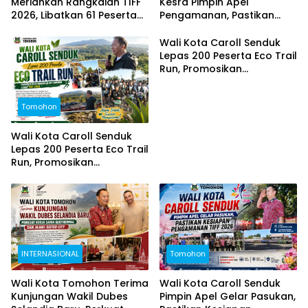
Meriahkan Rangkaian TIFF
Kesra Pimpin Apel
2026, Libatkan 61 Peserta
Pengamanan, Pastikan
dari Sejumlah Daerah di
Puncak TIFF 2026 Berjalan
Sulut
Aman dan Sukses
Wali Kota Caroll Senduk
Lepas 200 Peserta Eco Trail
Run, Promosikan
Keindahan Alam Tomohon
Lewat TIFF 2026
Tomohon
Wali Kota Caroll Senduk
Lepas 200 Peserta Eco Trail
Run, Promosikan
Keindahan Alam Tomohon
Lewat TIFF 2026
INTERNASIONAL
Tomohon
Wali Kota Tomohon Terima
Wali Kota Caroll Senduk
Kunjungan Wakil Dubes
Pimpin Apel Gelar Pasukan,