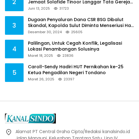
2
Jemaat Solafide Tinoor Langgar Tata Gereja
2021, Toreh : Ini Perbuatan Melawan Hukum
Juni 13, 2025
31723
Dugaan Penyaluran Dana CSR BSG Dibalut
3
Skandal, Kapolda Sulut Diminta Menseriusi Hal
ini
Desember 30, 2024
25605
Palilingan, Untuk Cegah Konflik, Legalisasi
4
Lokasi Penambangan Solusinya
Maret 18, 2025
23836
Caroll-Sendy Hadiri HUT Pernikahan ke-25
5
Ketua Pengadilan Negeri Tondano
Maret 26, 2025
23397
Alamat PT Central Graha Cipta/Redaksi kanalsindo.id
Jalan Manguni, Kelurahan Taratara Satu, Ling IV,