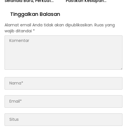
Selandia Baru, Perkuat
Pastikan Kesiapan
Kerja Sama Geothermal
Pengamanan TIFF 2026
dan Jajaki Sister City
Tinggalkan Balasan
Alamat email Anda tidak akan dipublikasikan.
Ruas yang
wajib ditandai
*