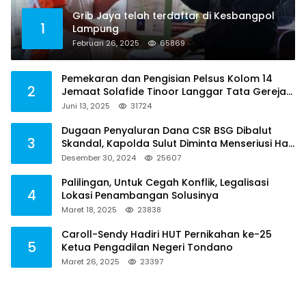
Grib Jaya telah terdaftar di Kesbangpol
1
Lampung
Februari 26, 2025
65869
Pemekaran dan Pengisian Pelsus Kolom 14
2
Jemaat Solafide Tinoor Langgar Tata Gereja
2021, Toreh : Ini Perbuatan Melawan Hukum
Juni 13, 2025
31724
Dugaan Penyaluran Dana CSR BSG Dibalut
3
Skandal, Kapolda Sulut Diminta Menseriusi Hal
ini
Desember 30, 2024
25607
Palilingan, Untuk Cegah Konflik, Legalisasi
4
Lokasi Penambangan Solusinya
Maret 18, 2025
23838
Caroll-Sendy Hadiri HUT Pernikahan ke-25
5
Ketua Pengadilan Negeri Tondano
Maret 26, 2025
23397