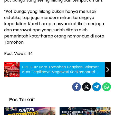
pot bunga yang sering hilang dari tempat umum.
“Pot bunga yang hilang bukan hanya merusak
estetika, tapi juga mencerminkan kurangnya
kepedulian. Kami harap masyarakat ikut menjaga
dan merawat apa yang sudah ditata oleh
pemerintah kota,”harap orang nomor dua di Kota
Tomohon.
Post Views:
114
DPC PDIP Kota Tomohon Ucapkan Selamat
atas Terpilihnya Megawati Soekarnoputri
dan Olly Dondokamb
Pos Terkait