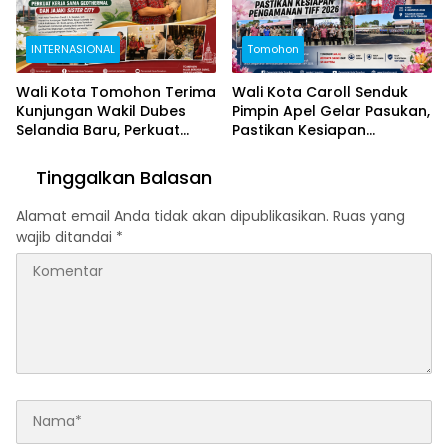
INTERNASIONAL
Tomohon
Wali Kota Tomohon Terima
Wali Kota Caroll Senduk
Kunjungan Wakil Dubes
Pimpin Apel Gelar Pasukan,
Selandia Baru, Perkuat
Pastikan Kesiapan
Kerja Sama Geothermal
Pengamanan TIFF 2026
dan Jajaki Sister City
Tinggalkan Balasan
Alamat email Anda tidak akan dipublikasikan.
Ruas yang
wajib ditandai
*