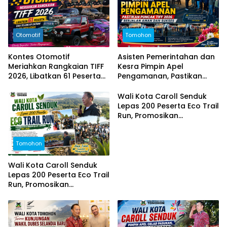
Otomotif
Tomohon
Kontes Otomotif
Asisten Pemerintahan dan
Meriahkan Rangkaian TIFF
Kesra Pimpin Apel
2026, Libatkan 61 Peserta
Pengamanan, Pastikan
dari Sejumlah Daerah di
Puncak TIFF 2026 Berjalan
Sulut
Aman dan Sukses
Wali Kota Caroll Senduk
Lepas 200 Peserta Eco Trail
Run, Promosikan
Keindahan Alam Tomohon
Lewat TIFF 2026
Tomohon
Wali Kota Caroll Senduk
Lepas 200 Peserta Eco Trail
Run, Promosikan
Keindahan Alam Tomohon
Lewat TIFF 2026