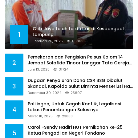
Grib Jaya telah terdaftar di Kesbangpol
1
Lampung
Februari 26, 2025
65869
Pemekaran dan Pengisian Pelsus Kolom 14
2
Jemaat Solafide Tinoor Langgar Tata Gereja
2021, Toreh : Ini Perbuatan Melawan Hukum
Juni 13, 2025
31724
Dugaan Penyaluran Dana CSR BSG Dibalut
3
Skandal, Kapolda Sulut Diminta Menseriusi Hal
ini
Desember 30, 2024
25607
Palilingan, Untuk Cegah Konflik, Legalisasi
4
Lokasi Penambangan Solusinya
Maret 18, 2025
23838
Caroll-Sendy Hadiri HUT Pernikahan ke-25
5
Ketua Pengadilan Negeri Tondano