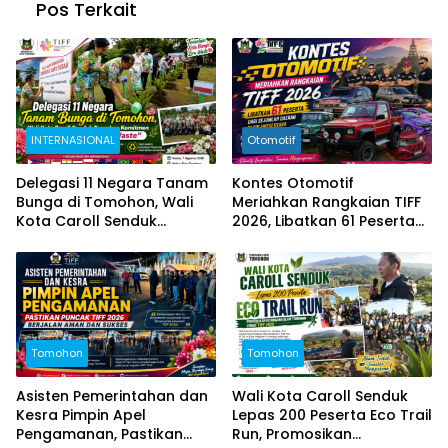
Pos Terkait
INTERNASIONAL
Otomotif
Delegasi 11 Negara Tanam
Kontes Otomotif
Bunga di Tomohon, Wali
Meriahkan Rangkaian TIFF
Kota Caroll Senduk
2026, Libatkan 61 Peserta
Tegaskan Komitmen “Kota
dari Sejumlah Daerah di
Bunga, Zero Waste”
Sulut
Tomohon
Tomohon
Asisten Pemerintahan dan
Wali Kota Caroll Senduk
Kesra Pimpin Apel
Lepas 200 Peserta Eco Trail
Pengamanan, Pastikan
Run, Promosikan