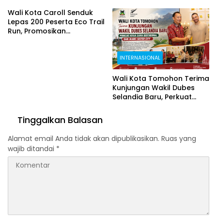
Puncak TIFF 2026 Berjalan
Keindahan Alam Tomohon
Aman dan Sukses
Lewat TIFF 2026
Wali Kota Caroll Senduk
Lepas 200 Peserta Eco Trail
Run, Promosikan
Keindahan Alam Tomohon
Lewat TIFF 2026
INTERNASIONAL
Wali Kota Tomohon Terima
Kunjungan Wakil Dubes
Selandia Baru, Perkuat
Kerja Sama Geothermal
dan Jajaki Sister City
Tinggalkan Balasan
Alamat email Anda tidak akan dipublikasikan.
Ruas yang
wajib ditandai
*