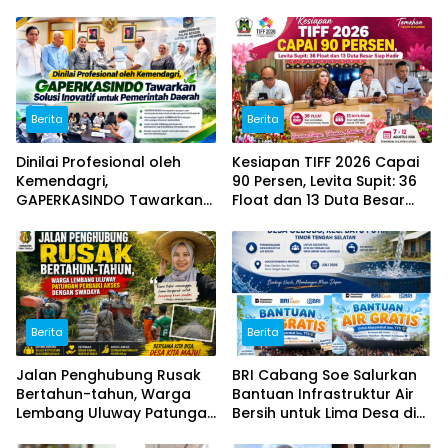
Berita
Berita
Dinilai Profesional oleh
Kesiapan TIFF 2026 Capai
Kemendagri,
90 Persen, Levita Supit: 36
GAPERKASINDO Tawarkan
Float dan 13 Duta Besar
Solusi Inovatif untuk
Siap Hadir
Pemerintah Daerah
Berita
Berita
Jalan Penghubung Rusak
BRI Cabang Soe Salurkan
Bertahun-tahun, Warga
Bantuan Infrastruktur Air
Lembang Uluway Patungan
Bersih untuk Lima Desa di
Perbaiki Akses dengan
Timor Tengah Selatan