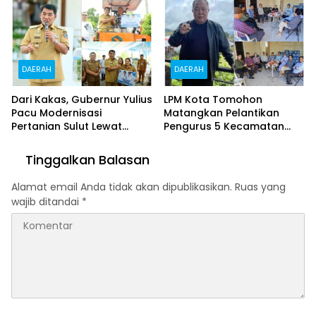
Swadaya
DAERAH
DAERAH
Dari Kakas, Gubernur Yulius
LPM Kota Tomohon
Pacu Modernisasi
Matangkan Pelantikan
Pertanian Sulut Lewat
Pengurus 5 Kecamatan
Alsintan dan 43 Ton Benih
dan 44 Kelurahan, Arnold
Jagung
Poli: Kepengurusan Kami
Tinggalkan Balasan
Sah dan Legal
Alamat email Anda tidak akan dipublikasikan.
Ruas yang
wajib ditandai
*