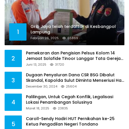
Grib Jaya telah terdaftar di Kesbangpol
1
Lampung
Februari 26, 2025
65869
Pemekaran dan Pengisian Pelsus Kolom 14
2
Jemaat Solafide Tinoor Langgar Tata Gereja
2021, Toreh : Ini Perbuatan Melawan Hukum
Juni 13, 2025
31720
Dugaan Penyaluran Dana CSR BSG Dibalut
3
Skandal, Kapolda Sulut Diminta Menseriusi Hal
ini
Desember 30, 2024
25604
Palilingan, Untuk Cegah Konflik, Legalisasi
4
Lokasi Penambangan Solusinya
Maret 18, 2025
23835
Caroll-Sendy Hadiri HUT Pernikahan ke-25
5
Ketua Pengadilan Negeri Tondano