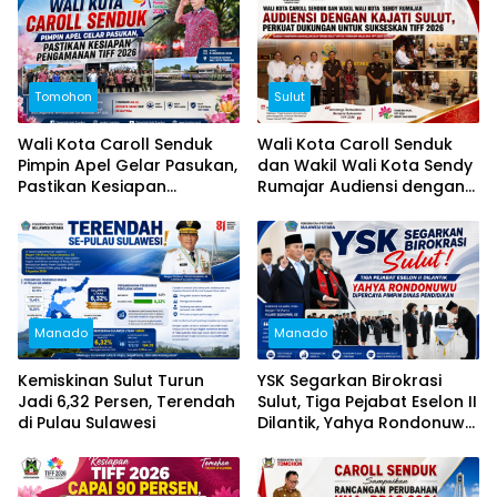
Tomohon
Sulut
Wali Kota Caroll Senduk
Wali Kota Caroll Senduk
Pimpin Apel Gelar Pasukan,
dan Wakil Wali Kota Sendy
Pastikan Kesiapan
Rumajar Audiensi dengan
Pengamanan TIFF 2026
Kajati Sulut, Perkuat
Dukungan untuk Sukseskan
TIFF 2026
Manado
Manado
Kemiskinan Sulut Turun
YSK Segarkan Birokrasi
Jadi 6,32 Persen, Terendah
Sulut, Tiga Pejabat Eselon II
di Pulau Sulawesi
Dilantik, Yahya Rondonuwu
Dipercaya Pimpin Dinas
Pendidikan