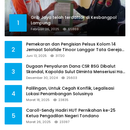
Grib Jaya telah terdaftar di Kesbangpol
1
Lampung
Februari 26, 2025
65869
Pemekaran dan Pengisian Pelsus Kolom 14
2
Jemaat Solafide Tinoor Langgar Tata Gereja
2021, Toreh : Ini Perbuatan Melawan Hukum
Juni 13, 2025
31720
Dugaan Penyaluran Dana CSR BSG Dibalut
3
Skandal, Kapolda Sulut Diminta Menseriusi Hal
ini
Desember 30, 2024
25603
Palilingan, Untuk Cegah Konflik, Legalisasi
4
Lokasi Penambangan Solusinya
Maret 18, 2025
23835
Caroll-Sendy Hadiri HUT Pernikahan ke-25
5
Ketua Pengadilan Negeri Tondano
Maret 26, 2025
23397