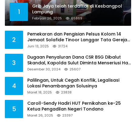
Grib Jaya telah terdaftar di Kesbangpol
1
Lampung
Februari 26, 2025
65869
Pemekaran dan Pengisian Pelsus Kolom 14
2
Jemaat Solafide Tinoor Langgar Tata Gereja
2021, Toreh : Ini Perbuatan Melawan Hukum
Juni 13, 2025
31724
Dugaan Penyaluran Dana CSR BSG Dibalut
3
Skandal, Kapolda Sulut Diminta Menseriusi Hal
ini
Desember 30, 2024
25607
Palilingan, Untuk Cegah Konflik, Legalisasi
4
Lokasi Penambangan Solusinya
Maret 18, 2025
23838
Caroll-Sendy Hadiri HUT Pernikahan ke-25
5
Ketua Pengadilan Negeri Tondano
Maret 26, 2025
23397