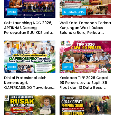
Berita
INTERNASIONAL
Soft Launching NCC 2026,
Wali Kota Tomohon Terima
APTIKNAS Dorong
Kunjungan Wakil Dubes
Percepatan RUU KKS untuk
Selandia Baru, Perkuat
Memperkuat Kedaulatan
Kerja Sama Geothermal
Digital Indonesia
dan Jajaki Sister City
Berita
Berita
Dinilai Profesional oleh
Kesiapan TIFF 2026 Capai
Kemendagri,
90 Persen, Levita Supit: 36
GAPERKASINDO Tawarkan
Float dan 13 Duta Besar
Solusi Inovatif untuk
Siap Hadir
Pemerintah Daerah