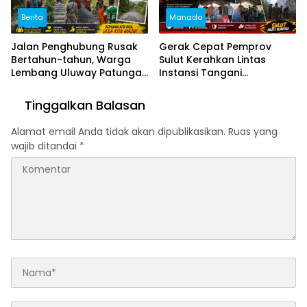
Berita
Manado
Jalan Penghubung Rusak
Gerak Cepat Pemprov
Bertahun-tahun, Warga
Sulut Kerahkan Lintas
Lembang Uluway Patungan
Instansi Tangani
Perbaiki Akses dengan
Kebakaran Hutan Gunung
Swadaya
Soputan
Tinggalkan Balasan
Alamat email Anda tidak akan dipublikasikan.
Ruas yang
wajib ditandai
*