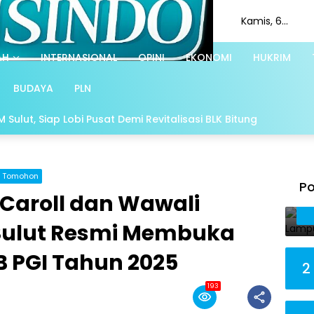
Kamis, 6
Agustus 2026
AH
INTERNASIONAL
OPINI
EKONOMI
HUKRIM
BUDAYA
PLN
Sulut, Siap Lobi Pusat Demi Revitalisasi BLK Bitung
Tomohon
Po
 Caroll dan Wawali
Sulut Resmi Membuka
B PGI Tahun 2025
2
193