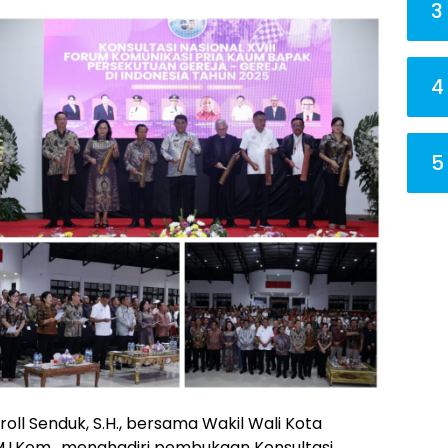
3
4
5
l Senduk, S.H., bersama Wakil Wali Kota
 M.I.Kom., menghadiri pembukaan Konsultasi