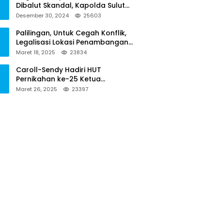
Dibalut Skandal, Kapolda Sulut
Diminta Menseriusi Hal ini
Desember 30, 2024
25603
Palilingan, Untuk Cegah Konflik,
Legalisasi Lokasi Penambangan
Solusinya
Maret 18, 2025
23834
Caroll-Sendy Hadiri HUT
Pernikahan ke-25 Ketua
Pengadilan Negeri Tondano
Maret 26, 2025
23397