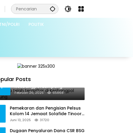
TNI/POLRI
POLITIK
pular Posts
Grib Jaya telah terdaftar di
1
Kesbangpol Lampung
Februari 26, 2025
65868
Pemekaran dan Pengisian Pelsus
Kolom 14 Jemaat Solafide Tinoor
Langgar Tata Gereja 2021, Toreh :
Juni 13, 2025
31720
Ini Perbuatan Melawan Hukum
Dugaan Penyaluran Dana CSR BSG