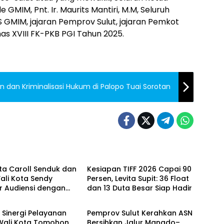
 GMIM, Pnt. Ir. Maurits Mantiri, M.M, Seluruh
 GMIM, jajaran Pemprov Sulut, jajaran Pemkot
as XVIII FK-PKB PGI Tahun 2025.
 dan Kriminalisasi Hukum di Palopo Tuai Sorotan
Berita
ta Caroll Senduk dan
Kesiapan TIFF 2026 Capai 90
ali Kota Sendy
Persen, Levita Supit: 36 Float
r Audiensi dengan
dan 13 Duta Besar Siap Hadir
on
Manado
ulut, Perkuat
an untuk Sukseskan
 Sinergi Pelayanan
Pemprov Sulut Kerahkan ASN
26
 Wali Kota Tomohon
Bersihkan Jalur Manado–