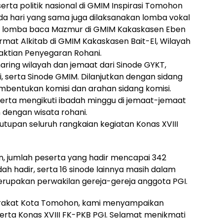
rta politik nasional di GMIM Inspirasi Tomohon
a hari yang sama juga dilaksanakan lomba vokal
l, lomba baca Mazmur di GMIM Kakaskasen Eben
rmat Alkitab di GMIM Kakaskasen Bait-El, Wilayah
baktian Penyegaran Rohani.
aring wilayah dan jemaat dari Sinode GYKT,
, serta Sinode GMIM. Dilanjutkan dengan sidang
bentukan komisi dan arahan sidang komisi.
erta mengikuti ibadah minggu di jemaat-jemaat
 dengan wisata rohani.
tupan seluruh rangkaian kegiatan Konas XVIII
n, jumlah peserta yang hadir mencapai 342
udah hadir, serta 16 sinode lainnya masih dalam
erupakan perwakilan gereja-gereja anggota PGI.
rakat Kota Tomohon, kami menyampaikan
rta Konas XVIII FK-PKB PGI. Selamat menikmati