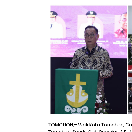
TOMOHON,– Wali Kota Tomohon, Carol
Tomohon, Sendy G. A. Rumajar, S.E.,