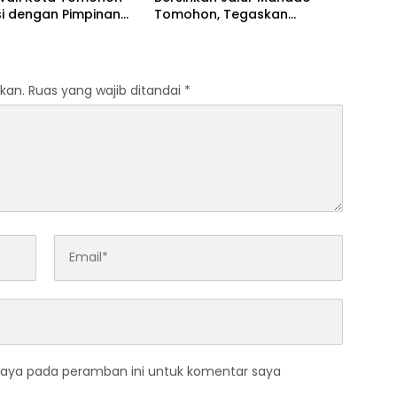
si dengan Pimpinan
Tomohon, Tegaskan
sman RI
Dukungan Penuh untuk TIFF
2026
kan.
Ruas yang wajib ditandai
*
saya pada peramban ini untuk komentar saya