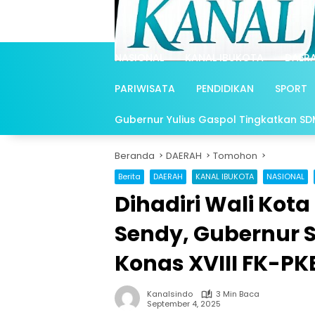
Langsung
ke
konten
NASIONAL
KANAL IBUKOTA
DAER
PARIWISATA
PENDIDIKAN
SPORT
Gubernur Yulius Gaspol Tingkatkan SDM 
Beranda
DAERAH
Tomohon
Berita
DAERAH
KANAL IBUKOTA
NASIONAL
Dihadiri Wali Kota
Sendy, Gubernur 
Konas XVIII FK-PK
Kanalsindo
3 Min Baca
September 4, 2025