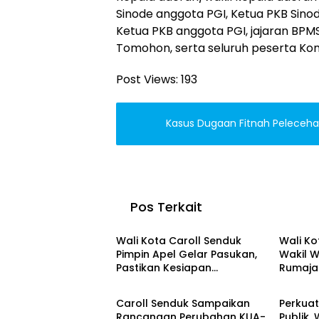
Sinode anggota PGI, Ketua PKB Sinode
Ketua PKB anggota PGI, jajaran BPMS
Tomohon, serta seluruh peserta Kon
Post Views:
193
Kasus Dugaan Fitnah Pelecehan
Pos Terkait
Tomohon
Sulut
Wali Kota Caroll Senduk
Wali Ko
Pimpin Apel Gelar Pasukan,
Wakil W
Pastikan Kesiapan
Rumaja
Tomohon
Tomoh
Pengamanan TIFF 2026
Kajati S
Dukung
Caroll Senduk Sampaikan
Perkuat
TIFF 20
Rancangan Perubahan KUA-
Publik,